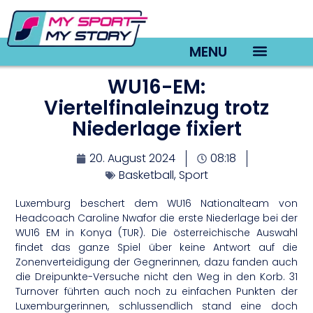
MENU
WU16-EM:
TV22 Videos
Viertelfinaleinzug trotz
Niederlage fixiert
20. August 2024
08:18
Basketball
,
Sport
Luxemburg beschert dem WU16 Nationalteam von
Headcoach Caroline Nwafor die erste Niederlage bei der
WU16 EM in Konya (TUR). Die österreichische Auswahl
findet das ganze Spiel über keine Antwort auf die
Zonenverteidigung der Gegnerinnen, dazu fanden auch
die Dreipunkte-Versuche nicht den Weg in den Korb. 31
Turnover führten auch noch zu einfachen Punkten der
Luxemburgerinnen, schlussendlich stand eine doch