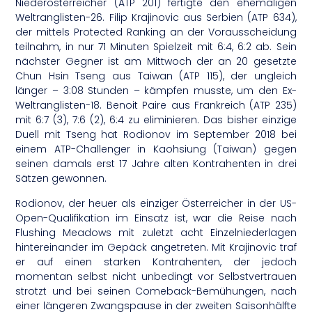
Niederösterreicher (ATP 201) fertigte den ehemaligen
Weltranglisten-26. Filip Krajinovic aus Serbien (ATP 634),
der mittels Protected Ranking an der Vorausscheidung
teilnahm, in nur 71 Minuten Spielzeit mit 6:4, 6:2 ab. Sein
nächster Gegner ist am Mittwoch der an 20 gesetzte
Chun Hsin Tseng aus Taiwan (ATP 115), der ungleich
länger – 3:08 Stunden – kämpfen musste, um den Ex-
Weltranglisten-18. Benoit Paire aus Frankreich (ATP 235)
mit 6:7 (3), 7:6 (2), 6:4 zu eliminieren. Das bisher einzige
Duell mit Tseng hat Rodionov im September 2018 bei
einem ATP-Challenger in Kaohsiung (Taiwan) gegen
seinen damals erst 17 Jahre alten Kontrahenten in drei
Sätzen gewonnen.
Rodionov, der heuer als einziger Österreicher in der US-
Open-Qualifikation im Einsatz ist, war die Reise nach
Flushing Meadows mit zuletzt acht Einzelniederlagen
hintereinander im Gepäck angetreten. Mit Krajinovic traf
er auf einen starken Kontrahenten, der jedoch
momentan selbst nicht unbedingt vor Selbstvertrauen
strotzt und bei seinen Comeback-Bemühungen, nach
einer längeren Zwangspause in der zweiten Saisonhälfte