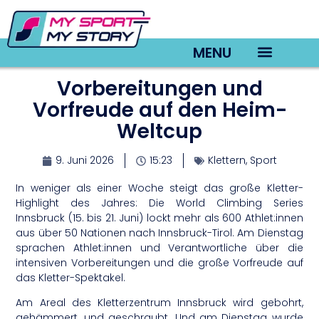
MENU
Vorbereitungen und
TV22 Videos
Vorfreude auf den Heim-
Weltcup
9. Juni 2026
15:23
Klettern
,
Sport
In weniger als einer Woche steigt das große Kletter-
Highlight des Jahres: Die World Climbing Series
Innsbruck (15. bis 21. Juni) lockt mehr als 600 Athlet:innen
aus über 50 Nationen nach Innsbruck-Tirol. Am Dienstag
sprachen Athlet:innen und Verantwortliche über die
intensiven Vorbereitungen und die große Vorfreude auf
das Kletter-Spektakel.
Am Areal des Kletterzentrum Innsbruck wird gebohrt,
gehämmert, und geschraubt. Und am Dienstag wurde