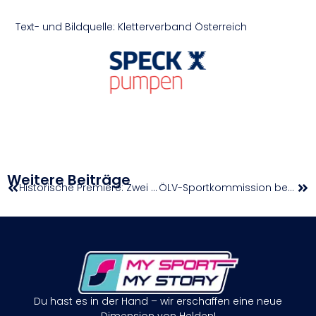
Text- und Bildquelle: Kletterverband Österreich
Weitere Beiträge
Historische Premiere: Zwei Österreicher beim Parkour-Weltcup
ÖLV-Sportkommission beschließt Kaderaufstufungen von Mohr, Dlauhy & Posch
Du hast es in der Hand – wir erschaffen eine neue
Dimension von Helden!