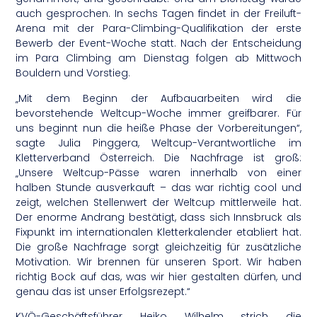
auch gesprochen. In sechs Tagen findet in der Freiluft-
Arena mit der Para-Climbing-Qualifikation der erste
Bewerb der Event-Woche statt. Nach der Entscheidung
im Para Climbing am Dienstag folgen ab Mittwoch
Bouldern und Vorstieg.
„Mit dem Beginn der Aufbauarbeiten wird die
bevorstehende Weltcup-Woche immer greifbarer. Für
uns beginnt nun die heiße Phase der Vorbereitungen“,
sagte Julia Pinggera, Weltcup-Verantwortliche im
Kletterverband Österreich. Die Nachfrage ist groß:
„Unsere Weltcup-Pässe waren innerhalb von einer
halben Stunde ausverkauft – das war richtig cool und
zeigt, welchen Stellenwert der Weltcup mittlerweile hat.
Der enorme Andrang bestätigt, dass sich Innsbruck als
Fixpunkt im internationalen Kletterkalender etabliert hat.
Die große Nachfrage sorgt gleichzeitig für zusätzliche
Motivation. Wir brennen für unseren Sport. Wir haben
richtig Bock auf das, was wir hier gestalten dürfen, und
genau das ist unser Erfolgsrezept.“
KVÖ-Geschäftsführer Heiko Wilhelm strich die