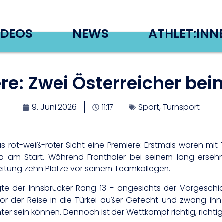
IDEOS
NEWS
ATHLET:INN
ere: Zwei Österreicher be
9. Juni 2026
11:17
Sport
,
Turnsport
s rot-weiß-roter Sicht eine Premiere: Erstmals waren mi
p am Start. Während Fronthaler bei seinem lang ersehn
eitung zehn Plätze vor seinem Teamkollegen.
te der Innsbrucker Rang 13 – angesichts der Vorgeschic
r der Reise in die Türkei außer Gefecht und zwang ihn
r sein können. Dennoch ist der Wettkampf richtig, richtig