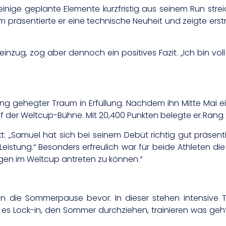
inige geplante Elemente kurzfristig aus seinem Run streic
zdem präsentierte er eine technische Neuheit und zeigte er
leinzug, zog aber dennoch ein positives Fazit. „Ich bin vo
 lang gehegter Traum in Erfüllung. Nachdem ihn Mitte Mai
f der Weltcup-Bühne. Mit 20,400 Punkten belegte er Rang 
 „Samuel hat sich bei seinem Debüt richtig gut präsenti
istung.“ Besonders erfreulich war für beide Athleten die
en im Weltcup antreten zu können.“
 die Sommerpause bevor. In dieser stehen intensive T
es Lock-in, den Sommer durchziehen, trainieren was geh