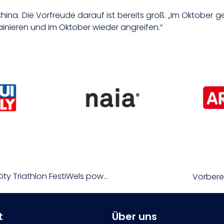
na. Die Vorfreude darauf ist bereits groß. „Im Oktober ge
rainieren und im Oktober wieder angreifen.“
Triathlon für alle – Die Fun Races beim starlim City Triathlon FestiWels powered by Humer
Vorbere
t
Über uns