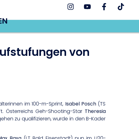
EN
ufstufungen von
lterinnen im 100-m-Sprint,
Isabel Posch
(TS
ft. Österreichs Geh-Shooting-Star
Theresia
gehen zu qualifizieren, wurde in den B-Kader
Max Baxa
(LT Bgld Eisenstadt) nun im U20-