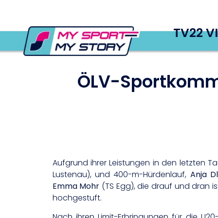
TV22 V
ÖLV-Sportkommi
Aufgrund ihrer Leistungen in den letzten 
Lustenau), und 400-m-Hürdenlauf,
Anja D
Emma Mohr
(TS Egg), die drauf und dran is
hochgestuft.
Nach ihren Limit-Erbringungen für die U