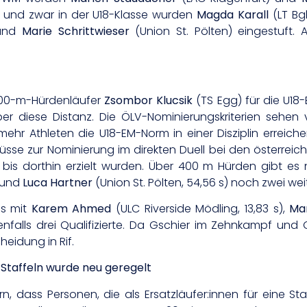
er und zwar in der U18-Klasse wurden
Magda Karall
(LT Bg
 und
Marie Schrittwieser
(Union St. Pölten) eingestuft. 
00-m-Hürdenläufer
Zsombor Klucsik
(TS Egg) für die U18-
 über diese Distanz. Die ÖLV-Nominierungskriterien sehen
 mehr Athleten die U18-EM-Norm in einer Disziplin erreic
üsse zur Nominierung im direkten Duell bei den österreic
bis dorthin erzielt wurden. Über 400 m Hürden gibt e
 und
Luca Hartner
(Union St. Pölten, 54,56 s) noch zwei wei
es mit
Karem Ahmed
(ULC Riverside Mödling, 13,83 s),
Ma
enfalls drei Qualifizierte. Da Gschier im Zehnkampf und 
heidung in Rif.
 Staffeln wurde neu geregelt
, dass Personen, die als Ersatzläufer:innen für eine S