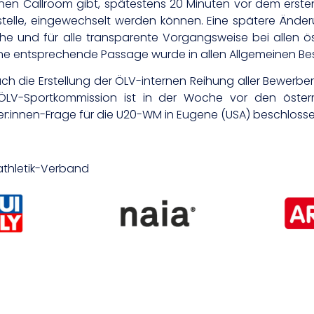
inen Callroom gibt, spätestens 20 Minuten vor dem ersten
elle, eingewechselt werden können. Eine spätere Änder
liche und für alle transparente Vorgangsweise bei allen
Eine entsprechende Passage wurde in allen Allgemeine
ch die Erstellung der ÖLV-internen Reihung aller Bewerbe
ÖLV-Sportkommission ist in der Woche vor den österr
er:innen-Frage für die U20-WM in Eugene (USA) beschloss
tathletik-Verband