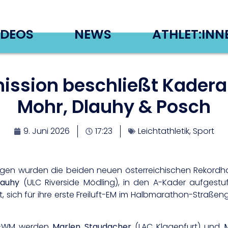
IDEOS
NEWS
ATHLET:INN
ssion beschließt Kadera
Mohr, Dlauhy & Posch
9. Juni 2026
17:23
Leichtathletik
,
Sport
Tagen wurden die beiden neuen österreichischen Rekordha
lauhy
(ULC Riverside Mödling), in den A-Kader aufgestu
t, sich für ihre erste Freiluft-EM im Halbmarathon-Straßen
20-WM werden
Marlen Staudacher
(LAC Klagenfurt) und