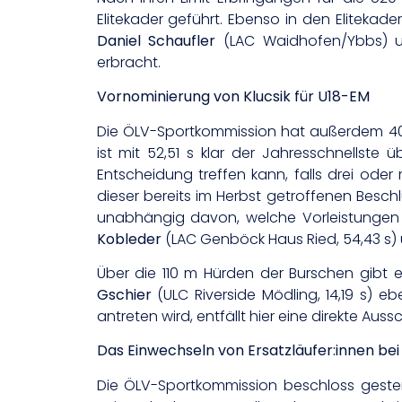
Elitekader geführt. Ebenso in den Elitekad
Daniel Schaufler
(LAC Waidhofen/Ybbs)
erbracht.
Vornominierung von Klucsik für U18-EM
Die ÖLV-Sportkommission hat außerdem 4
ist mit 52,51 s klar der Jahresschnellste
Entscheidung treffen kann, falls drei oder
dieser bereits im Herbst getroffenen Beschl
unabhängig davon, welche Vorleistungen 
Kobleder
(LAC Genböck Haus Ried, 54,43 s)
Über die 110 m Hürden der Burschen gibt 
Gschier
(ULC Riverside Mödling, 14,19 s) eb
antreten wird, entfällt hier eine direkte Aussc
Das Einwechseln von Ersatzläufer:innen bei
Die ÖLV-Sportkommission beschloss gestern