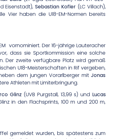
ld Eisenstadt),
Sebastian Kofler
(LC Villach),
Alle Vier haben die U18-EM-Normen bereits
EM vornominiert. Der 16-jährige Lauteracher
 vor, dass sie Sportkommission eine solche
hen. Der zweite verfügbare Platz wird gemäß
hischen U18-Meisterschaften in Rif vergeben,
s neben dem jungen Vorarlberger mit
Jonas
tere Athleten mit Limiterbringung.
rco Glinz
(UVB Purgstall, 13,99 s) und
Lucas
Glinz in den Flachsprints, 100 m und 200 m,
taffel gemeldet wurden, bis spätestens zum