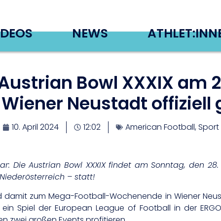
IDEOS
NEWS
ATHLET:INN
 Austrian Bowl XXXIX am 28
 Wiener Neustadt offiziell 
10. April 2024
12:02
American Football
,
Sport
lar: Die Austrian Bowl XXXIX findet am Sonntag, den 28.
iederösterreich – statt!
d damit zum Mega-Football-Wochenende in Wiener Neust
s ein Spiel der European League of Football in der ERG
zwei großen Events profitieren.