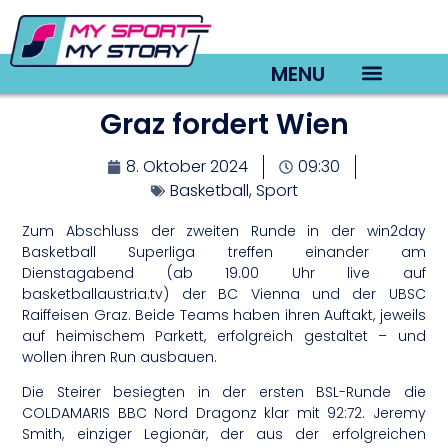
MENU
Graz fordert Wien
TV22 Videos
8. Oktober 2024
09:30
Basketball
,
Sport
Zum Abschluss der zweiten Runde in der win2day
Basketball Superliga treffen einander am
Dienstagabend (ab 19.00 Uhr live auf
basketballaustria.tv) der BC Vienna und der UBSC
Raiffeisen Graz. Beide Teams haben ihren Auftakt, jeweils
auf heimischem Parkett, erfolgreich gestaltet – und
wollen ihren Run ausbauen.
Die Steirer besiegten in der ersten BSL-Runde die
COLDAMARIS BBC Nord Dragonz klar mit 92:72. Jeremy
Smith, einziger Legionär, der aus der erfolgreichen