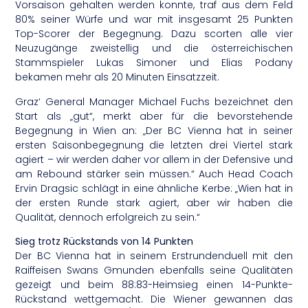
Vorsaison gehalten werden konnte, traf aus dem Feld
80% seiner Würfe und war mit insgesamt 25 Punkten
Top-Scorer der Begegnung. Dazu scorten alle vier
Neuzugänge zweistellig und die österreichischen
Stammspieler Lukas Simoner und Elias Podany
bekamen mehr als 20 Minuten Einsatzzeit.
Graz‘ General Manager Michael Fuchs bezeichnet den
Start als „gut“, merkt aber für die bevorstehende
Begegnung in Wien an: „Der BC Vienna hat in seiner
ersten Saisonbegegnung die letzten drei Viertel stark
agiert – wir werden daher vor allem in der Defensive und
am Rebound stärker sein müssen.“ Auch Head Coach
Ervin Dragsic schlägt in eine ähnliche Kerbe: „Wien hat in
der ersten Runde stark agiert, aber wir haben die
Qualität, dennoch erfolgreich zu sein.“
Sieg trotz Rückstands von 14 Punkten
Der BC Vienna hat in seinem Erstrundenduell mit den
Raiffeisen Swans Gmunden ebenfalls seine Qualitäten
gezeigt und beim 88:83-Heimsieg einen 14-Punkte-
Rückstand wettgemacht. Die Wiener gewannen das