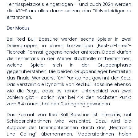
Tennisspektakels eingetragen – und auch 2024 werden
die ATP-Stars alles daran setzen, den Titelverteidiger zu
entthronen.
Der Modus
Bei Red Bull BassLine werden sechs Spieler in zwei
Dreiergruppen in einem kurzweiligen „Best-of-three“-
Tiebreak-Format gegeneinander antreten. Dabei dürfen
die Tennisfans in der Wiener Stadthalle mitbestimmen,
welche Spieler sich in der Gruppenphase
gegenüberstehen. Die beiden Gruppensieger bestreiten
das Finale. Wer zuerst fünf Punkte hat, gewinnt den Satz.
Das verstärkt die Dynamik von Red Bull BassLine ebenso
wie die Regel, dass es keinen Unterschied von zwei
Zählern gibt – sprich: Wer bei 4:4 den nächsten Punkt
zum 5:4 macht, hat den Durchgang gewonnen.
Das Format von Red Bull BassLine ist interaktiv, auf
Schiedsrichter:innen wird verzichtet. Dazu wird die
Aufgabe der Linienrichter:innen durch das „Electronic
Line Calling“ übernommen. Moderator:innen holen