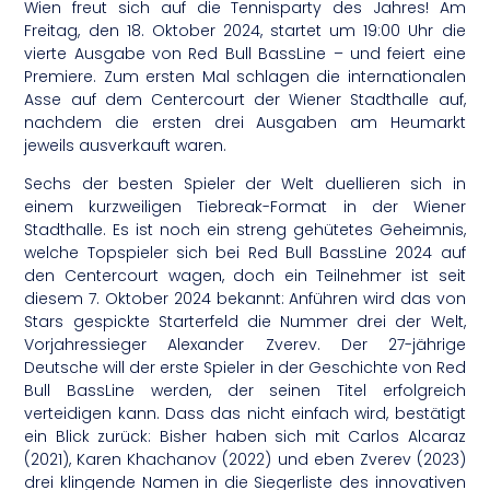
Wien freut sich auf die Tennisparty des Jahres! Am
Freitag, den 18. Oktober 2024, startet um 19:00 Uhr die
vierte Ausgabe von Red Bull BassLine – und feiert eine
Premiere. Zum ersten Mal schlagen die internationalen
Asse auf dem Centercourt der Wiener Stadthalle auf,
nachdem die ersten drei Ausgaben am Heumarkt
jeweils ausverkauft waren.
Sechs der besten Spieler der Welt duellieren sich in
einem kurzweiligen Tiebreak-Format in der Wiener
Stadthalle. Es ist noch ein streng gehütetes Geheimnis,
welche Topspieler sich bei Red Bull BassLine 2024 auf
den Centercourt wagen, doch ein Teilnehmer ist seit
diesem 7. Oktober 2024 bekannt: Anführen wird das von
Stars gespickte Starterfeld die Nummer drei der Welt,
Vorjahressieger Alexander Zverev. Der 27-jährige
Deutsche will der erste Spieler in der Geschichte von Red
Bull BassLine werden, der seinen Titel erfolgreich
verteidigen kann. Dass das nicht einfach wird, bestätigt
ein Blick zurück: Bisher haben sich mit Carlos Alcaraz
(2021), Karen Khachanov (2022) und eben Zverev (2023)
drei klingende Namen in die Siegerliste des innovativen