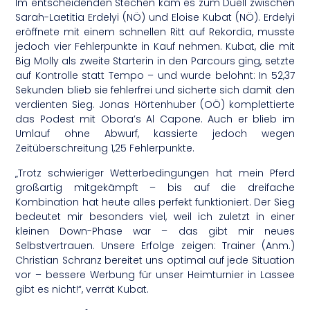
Im entscheidenden Stechen kam es zum Duell zwischen
Sarah-Laetitia Erdelyi (NÖ) und Eloise Kubat (NÖ). Erdelyi
eröffnete mit einem schnellen Ritt auf Rekordia, musste
jedoch vier Fehlerpunkte in Kauf nehmen. Kubat, die mit
Big Molly als zweite Starterin in den Parcours ging, setzte
auf Kontrolle statt Tempo – und wurde belohnt: In 52,37
Sekunden blieb sie fehlerfrei und sicherte sich damit den
verdienten Sieg. Jonas Hörtenhuber (OÖ) komplettierte
das Podest mit Obora’s Al Capone. Auch er blieb im
Umlauf ohne Abwurf, kassierte jedoch wegen
Zeitüberschreitung 1,25 Fehlerpunkte.
„Trotz schwieriger Wetterbedingungen hat mein Pferd
großartig mitgekämpft – bis auf die dreifache
Kombination hat heute alles perfekt funktioniert. Der Sieg
bedeutet mir besonders viel, weil ich zuletzt in einer
kleinen Down-Phase war – das gibt mir neues
Selbstvertrauen. Unsere Erfolge zeigen: Trainer (Anm.)
Christian Schranz bereitet uns optimal auf jede Situation
vor – bessere Werbung für unser Heimturnier in Lassee
gibt es nicht!“, verrät Kubat.