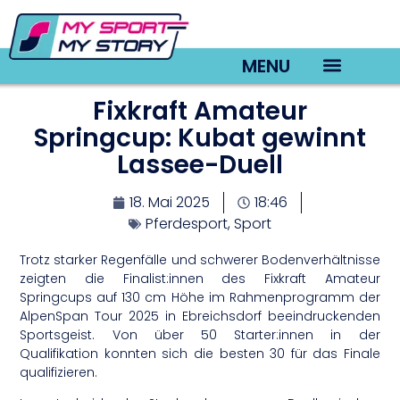
MENU
Fixkraft Amateur
TV22 Videos
Springcup: Kubat gewinnt
Lassee-Duell
18. Mai 2025
18:46
Pferdesport
,
Sport
Trotz starker Regenfälle und schwerer Bodenverhältnisse
zeigten die Finalist:innen des Fixkraft Amateur
Springcups auf 130 cm Höhe im Rahmenprogramm der
AlpenSpan Tour 2025 in Ebreichsdorf beeindruckenden
Sportsgeist. Von über 50 Starter:innen in der
Qualifikation konnten sich die besten 30 für das Finale
qualifizieren.