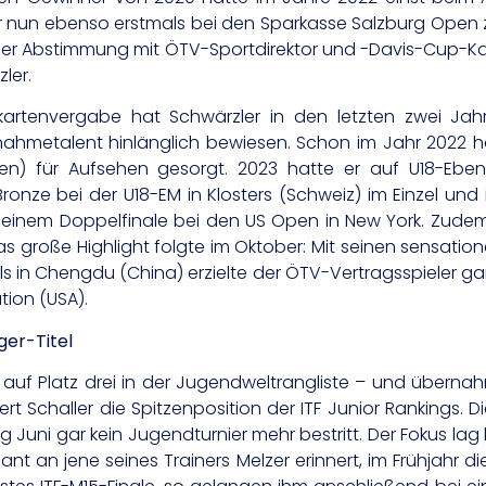
er nun ebenso erstmals bei den Sparkasse Salzburg Open
er Abstimmung mit ÖTV-Sportdirektor und -Davis-Cup-Kap
ler.
Freikartenvergabe hat Schwärzler in den letzten zwei Ja
ahmetalent hinlänglich bewiesen. Schon im Jahr 2022 h
hien) für Aufsehen gesorgt. 2023 hatte er auf U18-Ebe
, Bronze bei der U18-EM in Klosters (Schweiz) im Einzel u
einem Doppelfinale bei den US Open in New York. Zudem 
das große Highlight folgte im Oktober: Mit seinen sensati
als in Chengdu (China) erzielte der ÖTV-Vertragsspieler 
tion (USA).
ger-Titel
uf Platz drei in der Jugendweltrangliste – und übernahm 
 Schaller die Spitzenposition der ITF Junior Rankings. Di
g Juni gar kein Jugendturnier mehr bestritt. Der Fokus la
nt an jene seines Trainers Melzer erinnert, im Frühjahr d