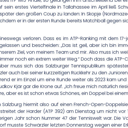
rstes ITF-M15-Finale, so gelangen ihm anschließend bei ei
sein erstes Viertelfinale in Tallahassee im April ließ Sc
päter den großen Coup zu landen: In Skopje (Nordmazedo
hdem er in der ersten Runde bereits Matchball gegen sich 
ineswegs verloren. Dass es im ATP-Ranking mit dem 17-j
er gelassen und bescheiden: „Das ist geil, aber ich bin 
nserem Ziel, von meinem Team und mir. Also muss ich weite
t immer noch ein extrem weiter Weg.“ Doch dass die ATP-C
ber muss sich das Salzburger Tennispublikum spätesten
r auch bei seiner kurzzeitigen Rückkehr zu den Junioren: 
end er im Einzel um eine Runde weiter als 2023 kam und im
kov Kjär gar die Krone auf. „Ich freue mich natürlich rie
riere, aber es ist schon etwas Schönes, ein Doppel bei ein
 in Salzburg hiermit also auf einen French-Open-Doppelsi
bestreitet der Harder (ATP 392) am Dienstag um nicht vor
erigen Jahr schon Nummer 47 der Tenniswelt war. Die Vorb
rf musste Schwärzler letzten Donnerstag wegen einer E