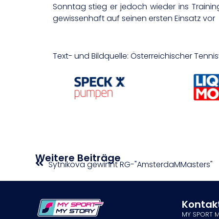
Sonntag stieg er jedoch wieder ins Traini
gewissenhaft auf seinen ersten Einsatz vor
Text- und Bildquelle: Österreichischer Tenn
Weitere Beiträge
Sytnikova gewinnt RG-"AmsterdaMMasters"
Kontak
MY SPORT 