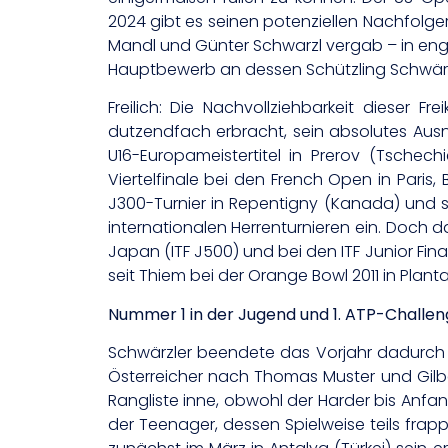
2024 gibt es seinen potenziellen Nachfolg
Mandl und Günter Schwarzl vergab – in eng
Hauptbewerb an dessen Schützling Schwärz
Freilich: Die Nachvollziehbarkeit dieser 
dutzendfach erbracht, sein absolutes Ausn
U16-Europameistertitel in Prerov (Tschec
Viertelfinale bei den French Open in Paris
J300-Turnier in Repentigny (Kanada) und s
internationalen Herrenturnieren ein. Doch 
Japan (ITF J500) und bei den ITF Junior Fin
seit Thiem bei der Orange Bowl 2011 in Planta
Nummer 1 in der Jugend und 1. ATP-Challen
Schwärzler beendete das Vorjahr dadurch a
Österreicher nach Thomas Muster und Gilbert
Rangliste inne, obwohl der Harder bis Anfan
der Teenager, dessen Spielweise teils frappa