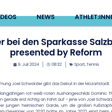
IDEOS
NEWS
ATHLET:INN
er bei den Sparkasse Sal
presented by Reform
9. Juli 2024
08:32
Sport
,
Tennis
fnung Joel Schwärzler gibt das Debüt in der Mozartstadt.
langjährigen rot-weiß-roten Aushängeschilds Dominic Th
erade erst richtig an Fahrt auf – jene von Joel Schwärzler
 der jungen heimischen Garde, um die großen Fußstap
en-Gewinner von 2020 hatte im Jahre 2022 einst beim 