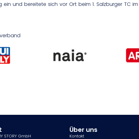
ng ein und bereitete sich vor Ort beim 1. Salzburger TC 
isverband
t
Über uns
MY STORY GmbH
Kontakt