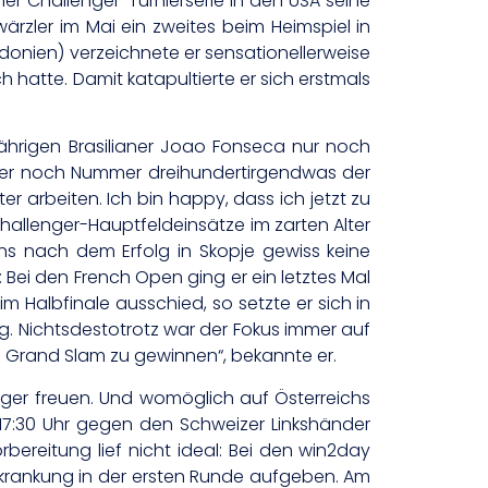
ner Challenger-Turnierserie in den USA seine
hwärzler im Mai ein zweites beim Heimspiel in
nien) verzeichnete er sensationellerweise
hatte. Damit katapultierte er sich erstmals
ährigen Brasilianer Joao Fonseca nur noch
immer noch Nummer dreihundertirgendwas der
r arbeiten. Ich bin happy, dass ich jetzt zu
hallenger-Hauptfeldeinsätze im zarten Alter
s nach dem Erfolg in Skopje gewiss keine
Bei den French Open ging er ein letztes Mal
 Halbfinale ausschied, so setzte er sich in
sig. Nichtsdestotrotz war der Fokus immer auf
em Grand Slam zu gewinnen“, bekannte er.
eger freuen. Und womöglich auf Österreichs
 17:30 Uhr gegen den Schweizer Linkshänder
ereitung lief nicht ideal: Bei den win2day
rkrankung in der ersten Runde aufgeben. Am