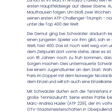
zunächst im März in Antalya (Türkei) sein e
ersten Hauptfeldsiege auf dieser Ebene. Auf 
Mauthausen folgen. Um bloß zwei Wochen s
seinen ersten ATP-Challenger-Triumph – nac
unter die Top 400 der Welt.
Die Demut ging bei Schwärzler dadurch ke
einen jüngeren Spieler vor ihm gibt, sah 
Welt, fast 400. Das ist noch weit weg von u
dem Zeitpunkt dort vorne stehe, aber es is
von 18 Jahren noch zu früh kommen, darü
Sorgen machen. Dies untermauerte Schwärzle
bei einem Jugendturnier an den Start. Währ
Paris im Doppel mit dem Norweger Nicolai Bud
dem Einzel und will ich auch eine Einzelkar
Mit Schwärzler dürfen sich die Tennisfans
große Tenniszukunft. Seine erstes Partie 
Marc-Andrea Hüsler (ATP 229), der im vorh
ÖTV-Staatsmeisterschaften in Oberpullendo