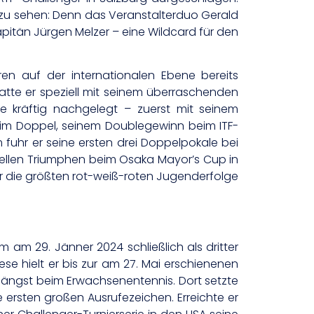
 zu sehen: Denn das Veranstalterduo Gerald
itän Jürgen Melzer – eine Wildcard für den
hren auf der internationalen Ebene bereits
atte er speziell mit seinem überraschenden
ne kräftig nachgelegt – zuerst mit seinem
nd im Doppel, seinem Doublegewinn beim ITF-
fuhr er seine ersten drei Doppelpokale bei
onellen Triumphen beim Osaka Mayor’s Cup in
gar die größten rot-weiß-roten Jugenderfolge
am 29. Jänner 2024 schließlich als dritter
ese hielt er bis zur am 27. Mai erschienenen
g längst beim Erwachsenentennis. Dort setzte
ie ersten großen Ausrufezeichen. Erreichte er