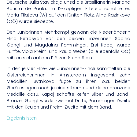
Deutsche Julia Stavickaja unsd die Brasilianerin Mariana
Batista de Paula. Im 12-köpfigen Elitefeld schaffte es
Maria Filatova (W) auf den fünften Platz, Alina Razinkova
(OÖ) wurde Siebebte.
Den Juniorinnen-Mehrkampf gewann die Niederländerin
Elina Petrosyan vor den beiden Linzerinnen Sophia
Gangl und Magdalna Pamminger. Ersi Kapaj wurde
Fünfte, Viola Preiml und Paula Weber (alle ebenfalls OÖ)
reihten sich auf den Plätzen 8 und 9 ein.
In den je vier Elite- wie Juniorinnen-Finali sammelten die
Österreicherinnen in Amsterdam insgesamt zehn
Medaillen. Sytnikova fügte zu ihren o.a. beiden
Gerätesiegen noch je eine silberne und deine bronzene
Medaille dazu. Kapaj schaffte Reifen-Silber und Band-
Bronze. Gangl wurde zweimal Dritte, Pamminger Zweite
mit den Keulen und Preiml Zweite mit dem Band.
Ergebnislisten