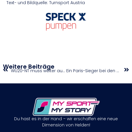
Text- und Bildquelle: Turnsport Austria
Weitere Beiträge
WU20-NT muss weiter auf ersten Sieg warten/ MU18 gewinnt Testspiel gegen die Slowakei
Ein Paris-Sieger bei den Sparkasse Salzburg Open 2024 presented by Reform
Du hast es in der Hand – wir erschaffen eine neue
Dimension von Helden!