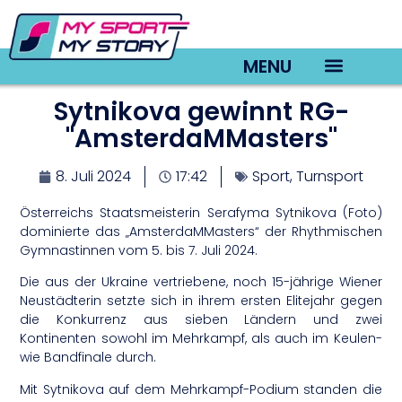
MENU
Sytnikova gewinnt RG-
TV22 Videos
"AmsterdaMMasters"
8. Juli 2024
17:42
Sport
,
Turnsport
Österreichs Staatsmeisterin Serafyma Sytnikova (Foto)
dominierte das „AmsterdaMMasters“ der Rhythmischen
Gymnastinnen vom 5. bis 7. Juli 2024.
Die aus der Ukraine vertriebene, noch 15-jährige Wiener
Neustädterin setzte sich in ihrem ersten Elitejahr gegen
die Konkurrenz aus sieben Ländern und zwei
Kontinenten sowohl im Mehrkampf, als auch im Keulen-
wie Bandfinale durch.
Mit Sytnikova auf dem Mehrkampf-Podium standen die