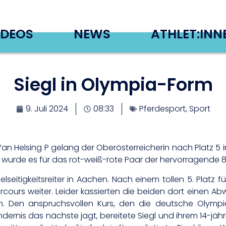
IDEOS
NEWS
ATHLET:INN
Siegl in Olympia-Form
9. Juli 2024
08:33
Pferdesport
,
Sport
 Van Helsing P gelang der Oberösterreicherin nach Platz 5
urde es für das rot-weiß-rote Paar der hervorragende 8. P
ielseitigkeitsreiter in Aachen. Nach einem tollen 5. Plat
rcours weiter. Leider kassierten die beiden dort einen A
. Den anspruchsvollen Kurs, den die deutsche Olympiasi
Hindernis das nächste jagt, bereitete Siegl und ihrem 14-j