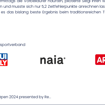
ttags die Vorbeiläufer häuften, pilotierte Siegl ihren
sen und musste sich nur 5,2 Zeitfehlerpunkte anrechnen la
 es das bislang beste Ergebnis beim traditionsreichen T
desportverband
Ein Paris-Sieger bei den Sparkasse Salzburg Open 2024 presented by Reform