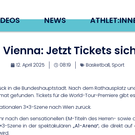
IDEOS
NEWS
ATHLET:INN
 Vienna: Jetzt Tickets sic
12. April 2025
08:19
Basketball
,
Sport
urück in die Bundeshauptstadt. Nach dem Rathausplatz un
t gefunden. Tickets für die World-Tour-Premiere gibt es 
rnationalen 3×3-Szene nach Wien zurück.
ahr nach den sensationellen EM-Titeln des Herren- sowie 
3×3-Szene in der spektakulären
„A1-Arena“
, die direkt au
ird.