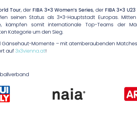
orld Tour
, der
FIBA 3×3 Women’s Series
, der
FIBA 3×3 U23
Wien seinen Status als 3×3-Hauptstadt Europas. Mitte
 kämpfen somit internationale Top-Teams der Männe
ten Kategorie um den Sieg.
in und Gänsehaut-Momente – mit atemberaubenden Matches
ort auf
3x3vienna.at
!
etballverband