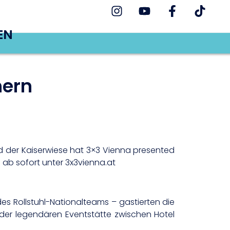
EN
hern
d der Kaiserwiese hat 3×3 Vienna presented
ab sofort unter 3x3vienna.at
des Rollstuhl-Nationalteams – gastierten die
f der legendären Eventstätte zwischen Hotel