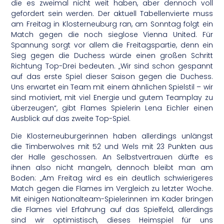
die es zweimal nicht weit haben, aber dennoch voll
gefordert sein werden. Der aktuell Tabellenvierte muss
am Freitag in Klosterneuburg ran, am Sonntag folgt ein
Match gegen die noch sieglose Vienna United. Für
Spannung sorgt vor allem die Freitagspartie, denn ein
Sieg gegen die Duchess würde einen großen Schritt
Richtung Top-Drei bedeuten. „Wir sind schon gespannt
auf das erste Spiel dieser Saison gegen die Duchess.
Uns erwartet ein Team mit einem ähnlichen Spielstil – wir
sind motiviert, mit viel Energie und gutem Teamplay zu
überzeugen“, gibt Flames Spielerin Lena Eichler einen
Ausblick auf das zweite Top-Spiel.
Die Klosterneuburgerinnen haben allerdings unlängst
die Timberwolves mit 52 und Wels mit 23 Punkten aus
der Halle geschossen. An Selbstvertrauen dürfte es
ihnen also nicht mangeln, dennoch bleibt man am
Boden: „Am Freitag wird es ein deutlich schwierigeres
Match gegen die Flames im Vergleich zu letzter Woche.
Mit einigen Nationalteam-Spielerinnen im Kader bringen
die Flames viel Erfahrung auf das Spielfeld, allerdings
sind wir optimistisch, dieses Heimspiel für uns