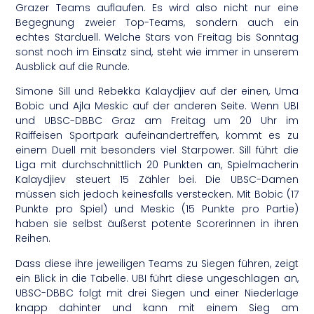
Grazer Teams auflaufen. Es wird also nicht nur eine
Begegnung zweier Top-Teams, sondern auch ein
echtes Starduell. Welche Stars von Freitag bis Sonntag
sonst noch im Einsatz sind, steht wie immer in unserem
Ausblick auf die Runde.
Simone Sill und Rebekka Kalaydjiev auf der einen, Uma
Bobic und Ajla Meskic auf der anderen Seite. Wenn UBI
und UBSC-DBBC Graz am Freitag um 20 Uhr im
Raiffeisen Sportpark aufeinandertreffen, kommt es zu
einem Duell mit besonders viel Starpower. Sill führt die
Liga mit durchschnittlich 20 Punkten an, Spielmacherin
Kalaydjiev steuert 15 Zähler bei. Die UBSC-Damen
müssen sich jedoch keinesfalls verstecken. Mit Bobic (17
Punkte pro Spiel) und Meskic (15 Punkte pro Partie)
haben sie selbst äußerst potente Scorerinnen in ihren
Reihen.
Dass diese ihre jeweiligen Teams zu Siegen führen, zeigt
ein Blick in die Tabelle. UBI führt diese ungeschlagen an,
UBSC-DBBC folgt mit drei Siegen und einer Niederlage
knapp dahinter und kann mit einem Sieg am