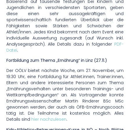
Basierend auf tausende Testungen bei Kindern und
Jugendlichen in verschiedensten Sportarten, geben
diese einen sehr aussagekräftigen und
sportwissenschaftlich fundierten Überblick über die
Fähigkeiten sowie Stärken und Schwächen der
Athlet/innen. Jedes Kind bekommt nach dem Event eine
individuelle Auswertung zugesandt (auf Wunsch inkl.
Analysegespräch). Alle Details dazu in folgender
PDF-
Datei
.
Fortbildung zum Thema „Ernährung“ in Linz (27.11.)
Der OÖLV bietet nächste Woche, am 27. November, um
19:30 Uhr, eine Fortbildung für Athlet:innen, Trainer:innen,
Eltern und andere interessierte Personen zum Thema
„Ernährungsverhalten unter besonderen Trainings- und
Wettkampfbedingungen“ an. Als Vortragender konnte
Ernährungswissenschafter Martin Rinderer BSc MSc
gewonnen werden, der auch als ÖFB-Ernährungscoach
tätig ist. Die Teilnahme ist kostenlos möglich. Alles
Details sind
hier nachzulesen
.
Kids-Athletics-Betreuer:innen-Kurse in NÖ – Noch Plätze