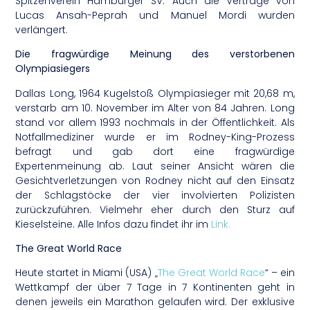
Spitzenverein Hamburger SV. Auch die Verträge von
Lucas Ansah-Peprah und Manuel Mordi wurden
verlängert.
Die fragwürdige Meinung des verstorbenen
Olympiasiegers
Dallas Long, 1964 Kugelstoß Olympiasieger mit 20,68 m,
verstarb am 10. November im Alter von 84 Jahren. Long
stand vor allem 1993 nochmals in der Öffentlichkeit. Als
Notfallmediziner wurde er im Rodney-King-Prozess
befragt und gab dort eine fragwürdige
Expertenmeinung ab. Laut seiner Ansicht wären die
Gesichtverletzungen von Rodney nicht auf den Einsatz
der Schlagstöcke der vier involvierten Polizisten
zurückzuführen. Vielmehr eher durch den Sturz auf
Kieselsteine. Alle Infos dazu findet ihr im
Link.
The Great World Race
Heute startet in Miami (USA) „
The Great World Race
“ – ein
Wettkampf der über 7 Tage in 7 Kontinenten geht in
denen jeweils ein Marathon gelaufen wird. Der exklusive