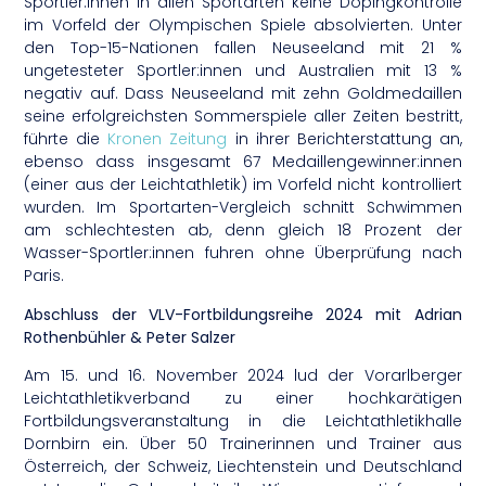
Sportler:innen in allen Sportarten keine Dopingkontrolle
im Vorfeld der Olympischen Spiele absolvierten. Unter
den Top-15-Nationen fallen Neuseeland mit 21 %
ungetesteter Sportler:innen und Australien mit 13 %
negativ auf. Dass Neuseeland mit zehn Goldmedaillen
seine erfolgreichsten Sommerspiele aller Zeiten bestritt,
führte die
Kronen Zeitung
in ihrer Berichterstattung an,
ebenso dass insgesamt 67 Medaillengewinner:innen
(einer aus der Leichtathletik) im Vorfeld nicht kontrolliert
wurden. Im Sportarten-Vergleich schnitt Schwimmen
am schlechtesten ab, denn gleich 18 Prozent der
Wasser-Sportler:innen fuhren ohne Überprüfung nach
Paris.
Abschluss der VLV-Fortbildungsreihe 2024 mit Adrian
Rothenbühler & Peter Salzer
Am 15. und 16. November 2024 lud der Vorarlberger
Leichtathletikverband zu einer hochkarätigen
Fortbildungsveranstaltung in die Leichtathletikhalle
Dornbirn ein. Über 50 Trainerinnen und Trainer aus
Österreich, der Schweiz, Liechtenstein und Deutschland