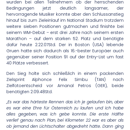
wurden bei allen Teilnehmern ob der herrschenden
Bedingungen jetzt deutlich langsamer, der
hervorragende Musiker konnte aber den Schlussanstieg
hinauf bis zum Zieleinlauf im National Stadium trotzdem
weitere sieben Positionen gutmachen und finishte bei
seinem WM-Debüt – erst drei Jahre nach seinem ersten
Marathon – auf dem starken 52. Platz und benötigte
dafür heute 2:22:07Std. Der in Boston (USA) lebende
Gruen hatte sich dadurch als 16.-bester Europäer auch
gegenüber seiner Position 91 auf der Entry-List um fast
40 Plätze verbessert.
Den Sieg holte sich schließlich in einem packenden
Zielsprint Alphonce Felix Simbu (TAN) nach
Zielfotoentscheid vor Amanal Petros (GER), beide
benötigten 2:09:48Std.
„Es war das härteste Rennen das ich je gelaufen bin, aber
es war eine Ehre für Österreich zu laufen und ich habe
alles gegeben, was ich gebe konnte. Die erste Hälfte
verlief genau nach Plan, bei Kilometer 22 war es aber als
ob jemand den Lichtschalter abgedreht hätte. Dann ging