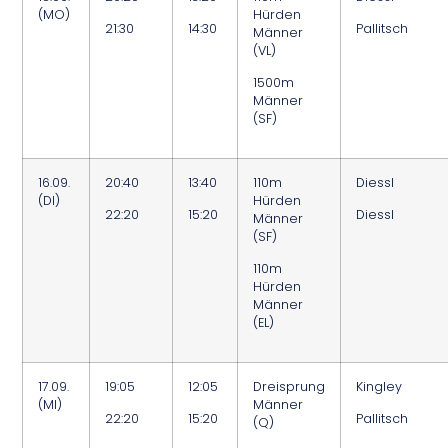
(MO)
Hürden
21:30
14:30
Pallitsch
Männer
(VL)
1500m
Männer
(SF)
16.09.
20:40
13:40
110m
Diessl
(DI)
Hürden
22:20
15:20
Diessl
Männer
(SF)
110m
Hürden
Männer
(EL)
17.09.
19:05
12:05
Dreisprung
Kingley
(MI)
Männer
22:20
15:20
Pallitsch
(Q)