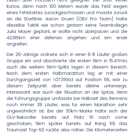
kurios, denn nach 100 Metern wurde das Feld wegen
eines Fehlstartes zurückgeschossen und musste zurück
an die Startlinie. Aaron Gruen (ÖBV Pro Team) hatte
dieselbe Taktik wie schon gestern seine Teamkollegin
Julia Mayer geplant, er wollte nicht überpacen und die
42,195km eher defensiv angehen und am ende
angreifen.
Der 26-Jährige ordnete sich in einer 6-8 Läufer großen
Gruppe ein und absolvierte die ersten 5km in 15:47min,
auch die weitern 5km-Splits lagen in diesem Bereich.
Nach dem ersten Halbmarathon lag er mit einer
Durchgangszeit von 1:07:39Std auf Position 65, war zu
diesem Zeitpunkt aber bereits alleine unterwegs.
Interessant war auch die Situation an der Spitze, denn
die Führungsgruppe umfasste bei Halbzeit des Rennens
noch immer 39 Läufer, was für einen Marathon sehr
ungewöhnlich ist. Bei der 30km-Marke hatte sich der
ÖLV-Rekordler bereits auf Platz 61 nach vorne
geschoben, 5km später bereits auf Rang 59, das
Traumziel Top-50 rückte also näher. Die Kilometerzeiten