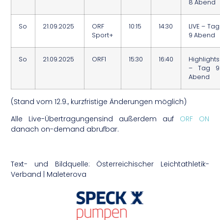
8 Abend
So
21.09.2025
ORF
10:15
14:30
LIVE – Tag
Sport+
9 Abend
So
21.09.2025
ORF1
15:30
16:40
Highlights
– Tag 9
Abend
(Stand vom 12.9., kurzfristige Änderungen möglich)
Alle Live-Übertragungensind außerdem auf
ORF ON
danach on-demand abrufbar.
Text- und Bildquelle: Österreichischer Leichtathletik-
Verband | Maleterova