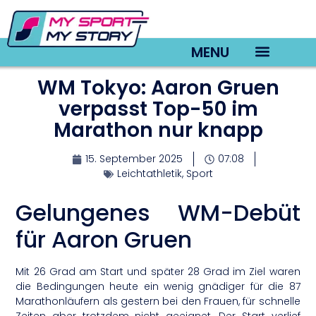
MENU
WM Tokyo: Aaron Gruen
TV22 Videos
verpasst Top-50 im
Marathon nur knapp
15. September 2025
07:08
Leichtathletik
,
Sport
Gelungenes WM-Debüt
für Aaron Gruen
Mit 26 Grad am Start und später 28 Grad im Ziel waren
die Bedingungen heute ein wenig gnädiger für die 87
Marathonläufern als gestern bei den Frauen, für schnelle
Zeiten aber trotzdem nicht geeignet. Der Start verlief