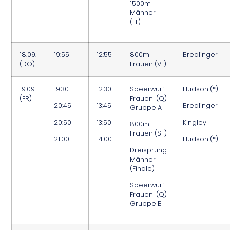
1500m
Männer
(EL)
18.09.
19:55
12:55
800m
Bredlinger
(DO)
Frauen (VL)
19.09.
19:30
12:30
Speerwurf
Hudson (
*
)
(FR)
Frauen (Q)
20:45
13:45
Bredlinger
Gruppe A
20:50
13:50
Kingley
800m
Frauen (SF)
21:00
14:00
Hudson (
*
)
Dreisprung
Männer
(Finale)
Speerwurf
Frauen (Q)
Gruppe B