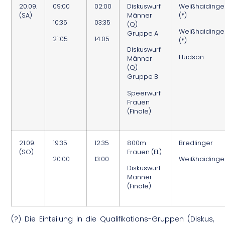
20.09.
09:00
02:00
Diskuswurf
Weißhaidinge
(SA)
Männer
(
*
)
10:35
03:35
(Q)
Weißhaidinge
Gruppe A
21:05
14:05
(
*
)
Diskuswurf
Hudson
Männer
(Q)
Gruppe B
Speerwurf
Frauen
(Finale)
21.09.
19:35
12:35
800m
Bredlinger
(SO)
Frauen (EL)
20:00
13:00
Weißhaidinge
Diskuswurf
Männer
(Finale)
(?) Die Einteilung in die Qualifikations-Gruppen (Diskus,