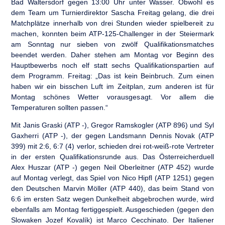
Bad Waltersdorf gegen 13:00 Uhr unter Wasser. Obwohl es
dem Team um Turnierdirektor Sascha Freitag gelang, die drei
Matchplätze innerhalb von drei Stunden wieder spielbereit zu
machen, konnten beim ATP-125-Challenger in der Steiermark
am Sonntag nur sieben von zwölf Qualifikationsmatches
beendet werden. Daher stehen am Montag vor Beginn des
Hauptbewerbs noch elf statt sechs Qualifikationspartien auf
dem Programm. Freitag: „Das ist kein Beinbruch. Zum einen
haben wir ein bisschen Luft im Zeitplan, zum anderen ist für
Montag schönes Wetter vorausgesagt. Vor allem die
Temperaturen sollten passen.“
Mit Janis Graski (ATP -), Gregor Ramskogler (ATP 896) und Syl
Gaxherri (ATP -), der gegen Landsmann Dennis Novak (ATP
399) mit 2:6, 6:7 (4) verlor, schieden drei rot-weiß-rote Vertreter
in der ersten Qualifikationsrunde aus. Das Österreicherduell
Alex Huszar (ATP -) gegen Neil Oberleitner (ATP 452) wurde
auf Montag verlegt, das Spiel von Nico Hipfl (ATP 1251) gegen
den Deutschen Marvin Möller (ATP 440), das beim Stand von
6:6 im ersten Satz wegen Dunkelheit abgebrochen wurde, wird
ebenfalls am Montag fertiggespielt. Ausgeschieden (gegen den
Slowaken Jozef Kovalík) ist Marco Cecchinato. Der Italiener