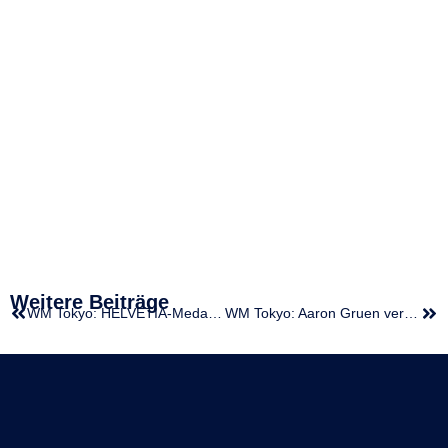
Weitere Beiträge
WM Tokyo: HELVETIA-Medaillenprämien, Prämien von ÖLV und World Athletics
WM Tokyo: Aaron Gruen verpasst Top-50 im Marathon nur knapp