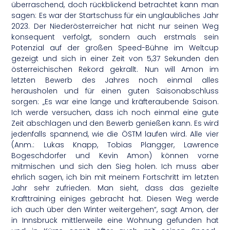
überraschend, doch rückblickend betrachtet kann man
sagen: Es war der Startschuss für ein unglaubliches Jahr
2023. Der Niederösterreicher hat nicht nur seinen Weg
konsequent verfolgt, sondern auch erstmals sein
Potenzial auf der großen Speed-Bühne im Weltcup
gezeigt und sich in einer Zeit von 5,37 Sekunden den
österreichischen Rekord gekrallt. Nun will Amon im
letzten Bewerb des Jahres noch einmal alles
herausholen und für einen guten Saisonabschluss
sorgen: „Es war eine lange und kräfteraubende Saison.
Ich werde versuchen, dass ich noch einmal eine gute
Zeit abschlagen und den Bewerb genießen kann. Es wird
jedenfalls spannend, wie die ÖSTM laufen wird. Alle vier
(Anm.: Lukas Knapp, Tobias Plangger, Lawrence
Bogeschdorfer und Kevin Amon) können vorne
mitmischen und sich den Sieg holen. Ich muss aber
ehrlich sagen, ich bin mit meinem Fortschritt im letzten
Jahr sehr zufrieden. Man sieht, dass das gezielte
Krafttraining einiges gebracht hat. Diesen Weg werde
ich auch über den Winter weitergehen“, sagt Amon, der
in Innsbruck mittlerweile eine Wohnung gefunden hat