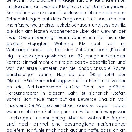
Bereits im März wurden in Klagenfurt die nationalen Titel
im Bouldern an Jessica Pilz und Nicolai Uznik vergeben.
Nun stehen zum Saisonabschluss die letzten nationalen
Entscheidungen auf dem Programm. Im Lead sind der
mehrfache Weltmeister Jakob Schubert und Jessica Pilz,
die sich am letzten Wochenende über den Gewinn der
Lead-Gesamtwertung freuen konnte, einmal mehr die
großen Gejagten. Während Pilz noch voll im
Wettkampfmodus ist, hat sich Schubert dem „Project
Big“ in Norwegen gewidmet. Der 32-jährige Innsbrucker
konnte einmal mehr ein Projekt positiv abschließen und
war der erste Kletterer, der die anspruchsvolle Route
durchsteigen konnte. Nun bei der ÖSTM kehrt der
Olympia-Bronzemedaillengewinner in Innsbruck wieder
an die Wettkampfwand zurück. Einer der größten
Herausforderer in diesem Jahr ist sicherlich Stefan
Scherz: „Ich freue mich auf die Bewerbe und bin voll
motiviert. Die Wahrscheinlichkeit, dass wir Joggl – auch
wenn er jetzt eine Zeit lang nur am Felsen unterwegs war
– schlagen, ist sehr gering. Aber wir wollen ihn ärgern
und noch einmal eine bestmögliche Performance
abliefern. Ich fühle mich noch gut und hoffe, dass ich an