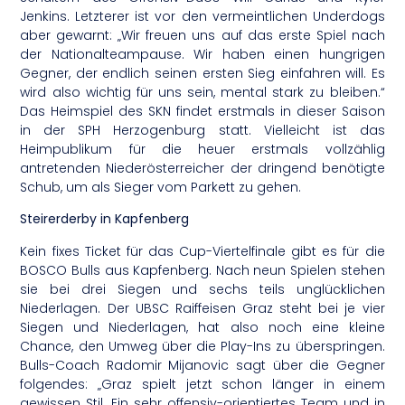
Jenkins. Letzterer ist vor den vermeintlichen Underdogs
aber gewarnt: „Wir freuen uns auf das erste Spiel nach
der Nationalteampause. Wir haben einen hungrigen
Gegner, der endlich seinen ersten Sieg einfahren will. Es
wird also wichtig für uns sein, mental stark zu bleiben.“
Das Heimspiel des SKN findet erstmals in dieser Saison
in der SPH Herzogenburg statt. Vielleicht ist das
Heimpublikum für die heuer erstmals vollzählig
antretenden Niederösterreicher der dringend benötigte
Schub, um als Sieger vom Parkett zu gehen.
Steirerderby in Kapfenberg
Kein fixes Ticket für das Cup-Viertelfinale gibt es für die
BOSCO Bulls aus Kapfenberg. Nach neun Spielen stehen
sie bei drei Siegen und sechs teils unglücklichen
Niederlagen. Der UBSC Raiffeisen Graz steht bei je vier
Siegen und Niederlagen, hat also noch eine kleine
Chance, den Umweg über die Play-Ins zu überspringen.
Bulls-Coach Radomir Mijanovic sagt über die Gegner
folgendes: „Graz spielt jetzt schon länger in einem
gewissen Stil. Ein sehr offensiv-orientiertes Team und in