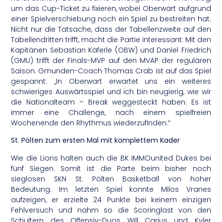
um das Cup-Ticket zu fixieren, wobei Oberwart aufgrund
einer Spielverschiebung noch ein Spiel zu bestreiten hat.
Nicht nur die Tatsache, dass der Tabellenzweite auf den
Tabellendritten trifft, macht die Partie interessant: Mit den
Kapitänen Sebastian Käferle (OBW) und Daniel Friedrich
(GMU) trifft der Finals-MVP auf den MVAP der regulären
Saison. Gmunden-Coach Thomas Crab ist auf das Spiel
gespannt: „In Oberwart erwartet uns ein weiteres
schwieriges Auswärtsspiel und ich bin neugierig, wie wir
die Nationalteam – Break weggesteckt haben. Es ist
immer eine Challenge, nach einem spielfreien
Wochenende den Rhythmus wiederzufinden.“
St. Pölten zum ersten Mal mit komplettem Kader
Wie die Lions halten auch die BK IMMOunited Dukes bei
fünf Siegen. Somit ist die Parte beim bisher noch
sieglosen SKN St. Pölten Basketball von hoher
Bedeutung. Im letzten Spiel konnte Milos Vranes
aufzeigen, er erzielte 24 Punkte bei keinem einzigen
Fehlversuch und nahm so die Scoringlast von den
Schultern des Offensiv-Duos Will Carius und Kyler