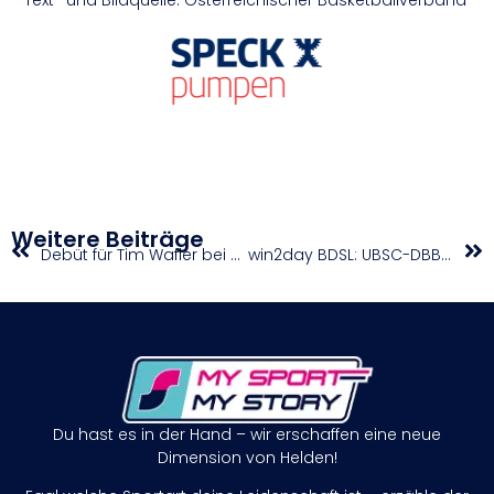
Weitere Beiträge
Debüt für Tim Wafler bei der UCI Track Champions League
win2day BDSL: UBSC-DBBC Graz und Basket Flames fordern Top-Duo
Du hast es in der Hand – wir erschaffen eine neue
Dimension von Helden!