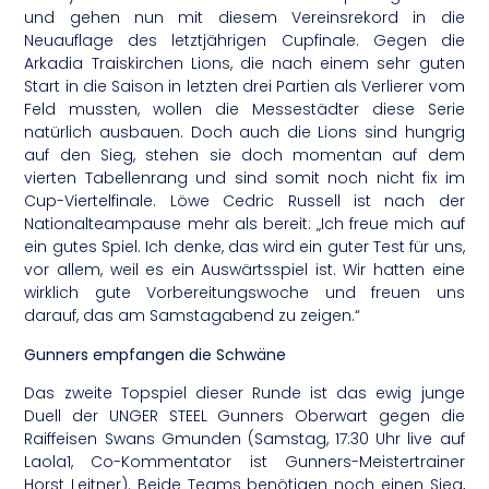
und gehen nun mit diesem Vereinsrekord in die
Neuauflage des letztjährigen Cupfinale. Gegen die
Arkadia Traiskirchen Lions, die nach einem sehr guten
Start in die Saison in letzten drei Partien als Verlierer vom
Feld mussten, wollen die Messestädter diese Serie
natürlich ausbauen. Doch auch die Lions sind hungrig
auf den Sieg, stehen sie doch momentan auf dem
vierten Tabellenrang und sind somit noch nicht fix im
Cup-Viertelfinale. Löwe Cedric Russell ist nach der
Nationalteampause mehr als bereit: „Ich freue mich auf
ein gutes Spiel. Ich denke, das wird ein guter Test für uns,
vor allem, weil es ein Auswärtsspiel ist. Wir hatten eine
wirklich gute Vorbereitungswoche und freuen uns
darauf, das am Samstagabend zu zeigen.“
Gunners empfangen die Schwäne
Das zweite Topspiel dieser Runde ist das ewig junge
Duell der UNGER STEEL Gunners Oberwart gegen die
Raiffeisen Swans Gmunden (Samstag, 17:30 Uhr live auf
Laola1, Co-Kommentator ist Gunners-Meistertrainer
Horst Leitner). Beide Teams benötigen noch einen Sieg,