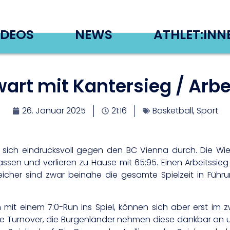
IDEOS
NEWS
ATHLET:INN
rt mit Kantersieg / Arbei
26. Januar 2025
21:16
Basketball
,
Sport
ich eindrucksvoll gegen den BC Vienna durch. Die Wien
sen und verlieren zu Hause mit 65:95. Einen Arbeitssieg
rreicher sind zwar beinahe die gesamte Spielzeit in Führu
mit einem 7:0-Run ins Spiel, können sich aber erst im zw
ele Turnover, die Burgenländer nehmen diese dankbar an u