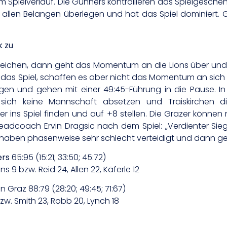
am Spielverlauf. Die Gunners kontrollieren das Spielgesc
n allen Belangen überlegen und hat das Spiel dominiert. G
k zu
eichen, dann geht das Momentum an die Lions über und s
l das Spiel, schaffen es aber nicht das Momentum an sich z
en und gehen mit einer 49:45-Führung in die Pause. In
 sich keine Mannschaft absetzen und Traiskirchen 
sser ins Spiel finden und auf +8 stellen. Die Grazer kön
dcoach Ervin Dragsic nach dem Spiel: „Verdienter Sieg
 haben phasenweise sehr schlecht verteidigt und dann gewi
ers
65:95 (15:21; 33:50; 45:72)
ns 9 bzw. Reid 24, Allen 22, Käferle 12
n Graz 88:79 (28:20; 49:45; 71:67)
 bzw. Smith 23, Robb 20, Lynch 18