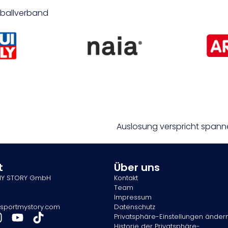
etballverband
Auslosung verspricht spanne
t
Über uns
MY STORY GmbH
Kontakt
Team
Impressum
sportmystory.com
Datenschutz
Privatsphäre-Einstellungen änder
Historie der Privatsphäre-