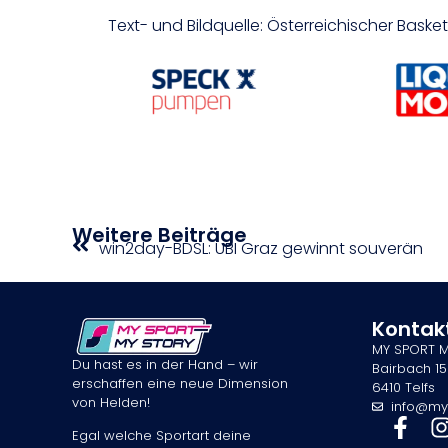
Text- und Bildquelle: Österreichischer Bask
Weitere Beiträge
win2day-BDSL: UBI Graz gewinnt souverän
Kontak
MY SPORT 
Du hast es in der Hand – wir
Bairbach 15
erschaffen eine neue Dimension
6410 Telfs
von Helden!
info@my
Egal welche Sportart deine