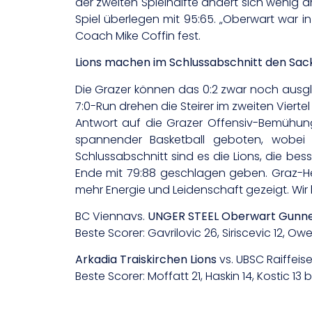
der zweiten Spielhälfte ändert sich wenig 
Spiel überlegen mit 95:65. „Oberwart war i
Coach Mike Coffin fest.
Lions machen im Schlussabschnitt den Sac
Die Grazer können das 0:2 zwar noch ausgl
7:0-Run drehen die Steirer im zweiten Vierte
Antwort auf die Grazer Offensiv-Bemühung
spannender Basketball geboten, wobei
Schlussabschnitt sind es die Lions, die be
Ende mit 79:88 geschlagen geben. Graz-Hea
mehr Energie und Leidenschaft gezeigt. Wir
BC Viennavs.
UNGER STEEL Oberwart Gunn
Beste Scorer: Gavrilovic 26, Siriscevic 12, Owe
Arkadia Traiskirchen Lions
vs. UBSC Raiffeise
Beste Scorer: Moffatt 21, Haskin 14, Kostic 13