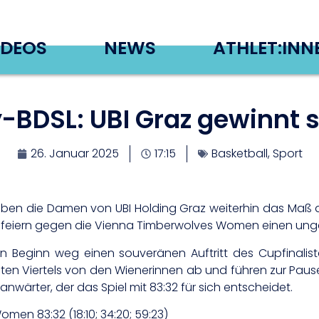
IDEOS
NEWS
ATHLET:INN
-BDSL: UBI Graz gewinnt 
26. Januar 2025
17:15
Basketball
,
Sport
iben die Damen von UBI Holding Graz weiterhin das Maß a
n feiern gegen die Vienna Timberwolves Women einen unge
 Beginn weg einen souveränen Auftritt des Cupfinaliste
ten Viertels von den Wienerinnen ab und führen zur Pause be
anwärter, der das Spiel mit 83:32 für sich entscheidet.
men 83:32 (18:10; 34:20; 59:23)