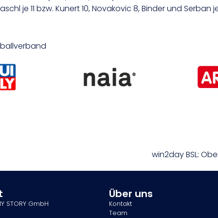
Praschl je 11 bzw. Kunert 10, Novakovic 8, Binder und Serban j
etballverband
win2day BSL: Ober
t
Über uns
MY STORY GmbH
Kontakt
Team