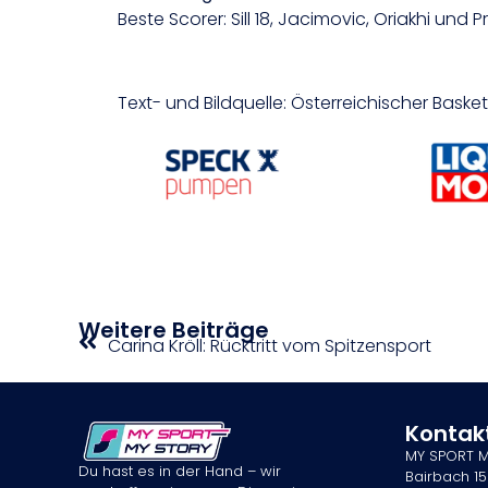
Beste Scorer: Sill 18, Jacimovic, Oriakhi und 
Text- und Bildquelle: Österreichischer Bask
Weitere Beiträge
Carina Kröll: Rücktritt vom Spitzensport
Kontak
MY SPORT 
Du hast es in der Hand – wir
Bairbach 15