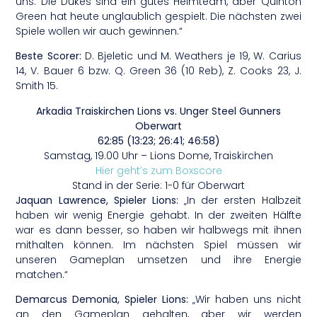
uns. Die Dukes sind ein gutes Heimteam, aber Quinton
Green hat heute unglaublich gespielt. Die nächsten zwei
Spiele wollen wir auch gewinnen.“
Beste Scorer:
D. Bjeletic und M. Weathers je 19, W. Carius
14, V. Bauer 6 bzw. Q. Green 36 (10 Reb), Z. Cooks 23, J.
Smith 15.
Arkadia Traiskirchen Lions vs. Unger Steel Gunners
Oberwart
62:85 (13:23; 26:41; 46:58)
Samstag, 19.00 Uhr – Lions Dome, Traiskirchen
Hier geht’s zum Boxscore
Stand in der Serie: 1-0 für Oberwart
Jaquan Lawrence, Spieler Lions:
„In der ersten Halbzeit
haben wir wenig Energie gehabt. In der zweiten Hälfte
war es dann besser, so haben wir halbwegs mit ihnen
mithalten können. Im nächsten Spiel müssen wir
unseren Gameplan umsetzen und ihre Energie
matchen.“
Demarcus Demonia, Spieler Lions:
„Wir haben uns nicht
an den Gameplan gehalten, aber wir werden