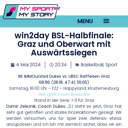
MENU
win2day BSL-Halbfinale:
TV22 Videos
Graz und Oberwart mit
Auswärtssiegen
4. Mai 2024
20:34
Basketball
,
Sport
BK IMMOunited Dukes vs. UBSC Raiffeisen Graz
68:86 (28:18; 47:41; 55:65)
Samstag, 18.00 Uhr – FZZ – Happyland, Klosterneuburg
Hier geht’s zum Boxscore
Stand in der Serie: 1-0 für Graz
Damir Zeleznik, Coach Dukes:
„0:1 steht es jetzt, Graz hat
sehr gut getroffen und starke Einzelaktionen gezeigt. Wir
werden versuchen, uns für Spiel zwei defensiv etwas
anzupassen und ich bin mir ziemlich sicher, dass wir ein