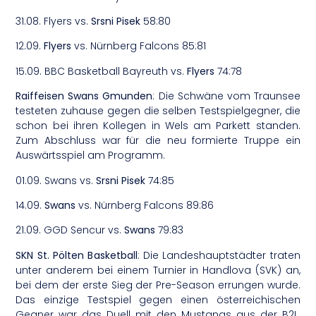
31.08. Flyers vs.
Srsni Pisek
58:80
12.09.
Flyers
vs. Nürnberg Falcons 85:81
15.09. BBC Basketball Bayreuth vs.
Flyers
74:78
Raiffeisen Swans Gmunden
: Die Schwäne vom Traunsee
testeten zuhause gegen die selben Testspielgegner, die
schon bei ihren Kollegen in Wels am Parkett standen.
Zum Abschluss war für die neu formierte Truppe ein
Auswärtsspiel am Programm.
01.09. Swans vs.
Srsni Pisek
74:85
14.09.
Swans
vs. Nürnberg Falcons 89:86
21.09. GGD Sencur vs.
Swans
79:83
SKN St. Pölten Basketball
: Die Landeshauptstädter traten
unter anderem bei einem Turnier in Handlova (SVK) an,
bei dem der erste Sieg der Pre-Season errungen wurde.
Das einzige Testspiel gegen einen österreichischen
Gegner war das Duell mit den Mustangs aus der B2L.