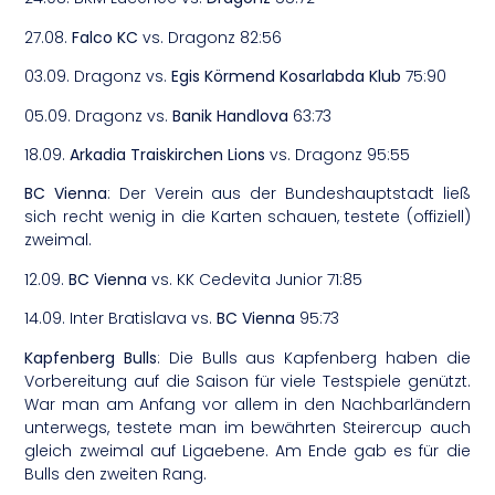
27.08.
Falco KC
vs. Dragonz 82:56
03.09. Dragonz vs.
Egis Körmend Kosarlabda Klub
75:90
05.09. Dragonz vs.
Banik Handlova
63:73
18.09.
Arkadia Traiskirchen
Lions
vs. Dragonz 95:55
BC Vienna
: Der Verein aus der Bundeshauptstadt ließ
sich recht wenig in die Karten schauen, testete (offiziell)
zweimal.
12.09.
BC Vienna
vs. KK Cedevita Junior 71:85
14.09. Inter Bratislava vs.
BC Vienna
95:73
Kapfenberg Bulls
: Die Bulls aus Kapfenberg haben die
Vorbereitung auf die Saison für viele Testspiele genützt.
War man am Anfang vor allem in den Nachbarländern
unterwegs, testete man im bewährten Steirercup auch
gleich zweimal auf Ligaebene. Am Ende gab es für die
Bulls den zweiten Rang.