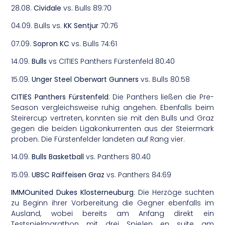
28.08.
Cividale
vs. Bulls 89:70
04.09. Bulls vs.
KK Sentjur
70:76
07.09.
Sopron KC
vs. Bulls 74:61
14.09.
Bulls
vs CITIES Panthers Fürstenfeld 80:40
15.09.
Unger Steel Oberwart Gunners
vs. Bulls 80:58
CITIES Panthers Fürstenfeld
: Die Panthers ließen die Pre-
Season vergleichsweise ruhig angehen. Ebenfalls beim
Steirercup vertreten, konnten sie mit den Bulls und Graz
gegen die beiden Ligakonkurrenten aus der Steiermark
proben. Die Fürstenfelder landeten auf Rang vier.
14.09.
Bulls Basketball
vs. Panthers 80:40
15.09.
UBSC Raiffeisen Graz
vs. Panthers 84:69
IMMOunited Dukes Klosterneuburg
: Die Herzöge suchten
zu Beginn ihrer Vorbereitung die Gegner ebenfalls im
Ausland, wobei bereits am Anfang direkt ein
Testspielmarathon mit drei Spielen en suite am