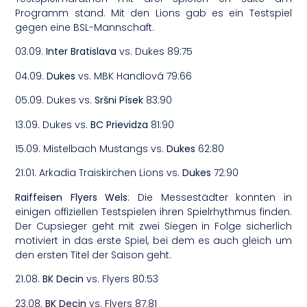
Programm stand. Mit den Lions gab es ein Testspiel
gegen eine BSL-Mannschaft.
03.09.
Inter Bratislava
vs. Dukes 89:75
04.09.
Dukes
vs. MBK Handlová 79:66
05.09. Dukes vs.
Sršni Písek
83:90
13.09. Dukes vs.
BC Prievidza
81:90
15.09. Mistelbach Mustangs vs.
Dukes
62:80
21.01. Arkadia Traiskirchen Lions vs.
Dukes
72:90
Raiffeisen Flyers Wels
: Die Messestädter konnten in
einigen offiziellen Testspielen ihren Spielrhythmus finden.
Der Cupsieger geht mit zwei Siegen in Folge sicherlich
motiviert in das erste Spiel, bei dem es auch gleich um
den ersten Titel der Saison geht.
21.08.
BK Decin
vs. Flyers 80:53
23.08.
BK Decin
vs. Flyers 87:81