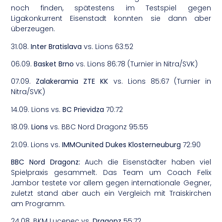
noch finden, spätestens im Testspiel gegen
Ligakonkurrent Eisenstadt konnten sie dann aber
überzeugen.
31.08.
Inter Bratislava
vs. Lions 63:52
06.09.
Basket Brno
vs. Lions 86:78 (Turnier in Nitra/SVK)
07.09.
Zalakeramia ZTE KK
vs. Lions 85:67 (Turnier in
Nitra/SVK)
14.09. Lions vs.
BC Prievidza
70:72
18.09.
Lions
vs. BBC Nord Dragonz 95:55
21.09. Lions vs.
IMMOunited Dukes
Klosterneuburg
72:90
BBC Nord Dragonz:
Auch die Eisenstädter haben viel
Spielpraxis gesammelt. Das Team um Coach Felix
Jambor testete vor allem gegen internationale Gegner,
zuletzt stand aber auch ein Vergleich mit Traiskirchen
am Programm.
24.08. BKM Lucenec vs.
Dragonz
55:72