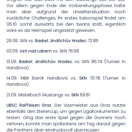
Vor allem gegen Ende der Vorbereitungsphase hatte
man aber aufgrund der Unwettersituation noch
zusätzliche Challenges, ihr erstes Saisonspiel findet am
06.10. somit auswärts bei den Swans statt, eigentlich
wäre es als Heimspiel angesetzt gewesen.
26.08. SKN vs.
Basket Jindřichův Hradec
72:85
03.09.
Usti nad Labem
vs. SKN 76:68
13.09.
Basket Jindřichův Hradec
vs. SKN 85:74 (Turnier in
Handlova)
14.09. MBK Baník Handlová vs.
SKN
70:78 (Turnier in
Handlova)
21.09. Mistelbach Mustangs vs.
SKN
69:81
UBSC Raiffeisen Graz
: Der Vizemeister aus Graz nutzte
ebenfalls den Steirercup, um gegen Ligakonkurrenten zu
testen. Ging das erste Spiel gegen die Gunners noch
verloren, konnte man spätestens am Tag darauf gegen
die Panthers aber eindrucksvoll überzeugen.