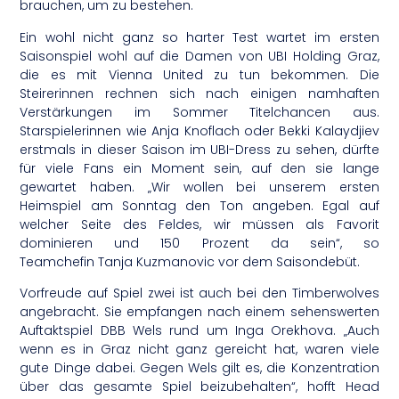
brauchen, um zu bestehen.
Ein wohl nicht ganz so harter Test wartet im ersten
Saisonspiel wohl auf die Damen von UBI Holding Graz,
die es mit Vienna United zu tun bekommen. Die
Steirerinnen rechnen sich nach einigen namhaften
Verstärkungen im Sommer Titelchancen aus.
Starspielerinnen wie Anja Knoflach oder Bekki Kalaydjiev
erstmals in dieser Saison im UBI-Dress zu sehen, dürfte
für viele Fans ein Moment sein, auf den sie lange
gewartet haben. „Wir wollen bei unserem ersten
Heimspiel am Sonntag den Ton angeben. Egal auf
welcher Seite des Feldes, wir müssen als Favorit
dominieren und 150 Prozent da sein“, so
Teamchefin Tanja Kuzmanovic vor dem Saisondebüt.
Vorfreude auf Spiel zwei ist auch bei den Timberwolves
angebracht. Sie empfangen nach einem sehenswerten
Auftaktspiel DBB Wels rund um Inga Orekhova. „Auch
wenn es in Graz nicht ganz gereicht hat, waren viele
gute Dinge dabei. Gegen Wels gilt es, die Konzentration
über das gesamte Spiel beizubehalten“, hofft Head