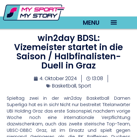
MENU
win2day BDSL:
TV22 Videos
Vizemeister startet in die
Saison / Halbfinalisten-
Duell in Graz
4. Oktober 2024
13:08
Basketball
,
Sport
Spieltag zwei in der win2day Basketball Damen
Superliga hat es in sich! Nicht nur bestreitet Titelanwärter
UBI Holding Graz das erste Saisonspiel, nachdem vorige
Woche noch eine internationale Verpflichtung
dazwischenkam, auch das zweite steirische Top-Team,
UBSC-DBBC Graz, ist im Einsatz und spielt gegen
niemand Geringeres als die BK Raiffeisen Duchess