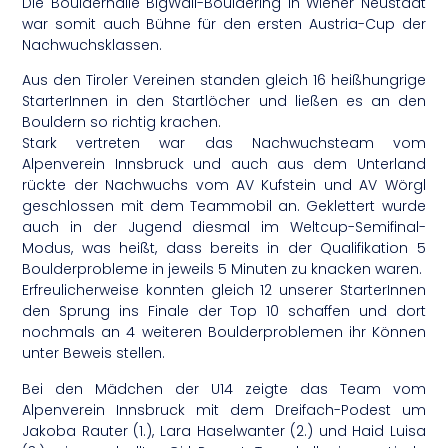
Die Boulderhalle BigWall-Bouldering in Wiener Neustadt
war somit auch Bühne für den ersten Austria-Cup der
Nachwuchsklassen.
Aus den Tiroler Vereinen standen gleich 16 heißhungrige
StarterInnen in den Startlöcher und ließen es an den
Bouldern so richtig krachen.
Stark vertreten war das Nachwuchsteam vom
Alpenverein Innsbruck und auch aus dem Unterland
rückte der Nachwuchs vom AV Kufstein und AV Wörgl
geschlossen mit dem Teammobil an. Geklettert wurde
auch in der Jugend diesmal im Weltcup-Semifinal-
Modus, was heißt, dass bereits in der Qualifikation 5
Boulderprobleme in jeweils 5 Minuten zu knacken waren.
Erfreulicherweise konnten gleich 12 unserer StarterInnen
den Sprung ins Finale der Top 10 schaffen und dort
nochmals an 4 weiteren Boulderproblemen ihr Können
unter Beweis stellen.
Bei den Mädchen der U14 zeigte das Team vom
Alpenverein Innsbruck mit dem Dreifach-Podest um
Jakoba Rauter (1.), Lara Haselwanter (2.) und Haid Luisa