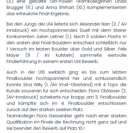
(3.) eine geballte Girl-Power! Teamkolleginnen Linda
Brugger (6.) und Anna Ehrhart (10.) komplementierten
das erfreuliche Final-Ergebnis.
Bei den Jungs der U14 lieferte sich Alexander Narr (2. / AV
Innsbruck) ein hochspannendes Duell mit dem Steirer
Konkurrenten Julian Leitner (1.). Nach 3 soliden Flashs in
den ersten drei Final-Bouldern entschied schließlich nur
1 Versuch im letzten Boulder über Gold und Silber. Felix
Mayer (9. / AV Kufstein) sammelte wertvolle
Finalerfahrung in seinem ersten U14 Bewerb.
Auch in der U16 weiblich ging es bis zum letzten
Finalboulder hochspannend her und schlussendlich
konnte Sina Willy (1. /AV Imst-Oberland) mit 4 Tops die
Runde souverän für sich entscheiden. Flora Oblasser (2.
/AV-Innsbruck) scheiterte nur knapp am 3. Finalboulder
und kämpfte sich im 4. Finalboulder entschlossen
zurück auf den starken zweiten Platz.
Teamkollegin Flora Geiswinkler geht nach einer starken
Qualifikation im Finale die Rechnung nicht ganz auf und
sie beendet den Bewerb auf Platz 10.<