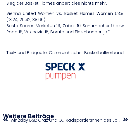
Sieg der Basket Flames ändert dies nichts mehr.
Vienna United Women vs.
Basket Flames Women
53:81
(13:24; 20:42; 38:66)
Beste Scorer: Merkotun 19, Zaboji 10, Schumacher 9 bzw.
Popp 18, Vukicevic 16, Boruta und Fleischanderl je 11
Text- und Bildquelle: Österreichischer Basketballverband
Weitere Beiträge
win2day BSL: Graz und Gmunden gewinnen / Dukes damit auch fix im Cup-Viertelfinale
Radsportler:Innen des Jahres 2024 im Rahmen der Cycling Austria Jahresehrung ausgezeichnet