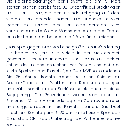
Die Halbfinalpaarungen der Playoffs, die am 15. März
starten, stehen bereits fest. UBI Graz trifft auf Stadtrivalen
UBSC-DBBC Graz, die den Grunddurchgang auf dem
vierten Platz beendet haben. Die Duchess müssen
gegen die Damen des DBB Wels antreten. Nicht
vertreten sind die Wiener Mannschaften, die drei Teams
aus der Hauptstadt belegen die Plätze fünf bis sieben.
„Das Spiel gegen Graz wird eine große Herausforderung.
Sie haben bis jetzt alle Spiele in der Meisterschaft
gewonnen, es wird Intensität und Fokus auf beiden
Seiten des Feldes brauchen. Wir freuen uns auf das
letzte Spiel vor den Playoffs“, so Cup-MVP Alexia Allesch.
Die 26-Jährige konnte bisher bei allen Spielen ein
Double-Double mit Punkten und Rebounds auflegen
und zählt somit zu den Schlüsselspielerinnen in dieser
Begegnung. Die Grazerinnen wollen sich aber mit
Sicherheit für die Heimniederlage im Cup revanchieren
und ungeschlagen in die Playoffs starten. Das Duell
findet am Sonntag um 19:20 Uhr im Raiffeisen Sportpark
Graz statt. ORF Sport+ überträgt die Partie ebenso live
wie laola1.