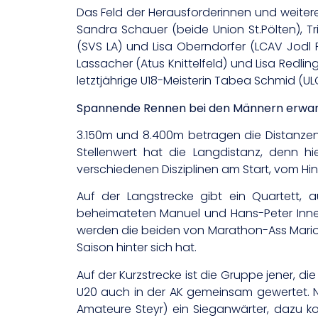
Das Feld der Herausforderinnen und weitere
Sandra Schauer (beide Union St.Pölten), T
(SVS LA) und Lisa Oberndorfer (LCAV Jodl 
Lassacher (Atus Knittelfeld) und Lisa Redlin
letztjährige U18-Meisterin Tabea Schmid (UL
Spannende Rennen bei den Männern erwar
3.150m und 8.400m betragen die Distanzen,
Stellenwert hat die Langdistanz, denn hi
verschiedenen Disziplinen am Start, vom Hin
Auf der Langstrecke gibt ein Quartett, a
beheimateten Manuel und Hans-Peter Inner
werden die beiden von Marathon-Ass Mario 
Saison hinter sich hat.
Auf der Kurzstrecke ist die Gruppe jener, d
U20 auch in der AK gemeinsam gewertet. Neb
Amateure Steyr) ein Sieganwärter, dazu k