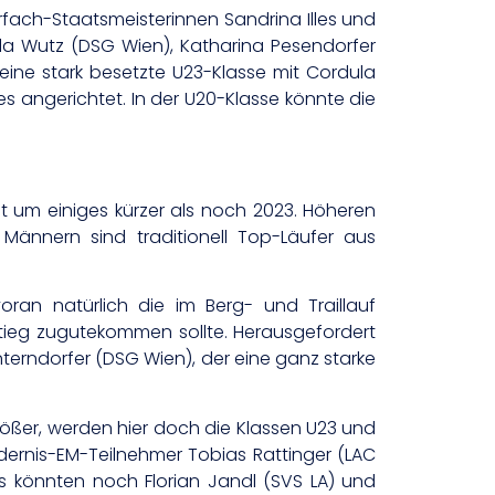
rfach-Staatsmeisterinnen Sandrina Illes und
ela Wutz (DSG Wien), Katharina Pesendorfer
eine stark besetzte U23-Klasse mit Cordula
les angerichtet. In der U20-Klasse könnte die
t um einiges kürzer als noch 2023. Höheren
 Männern sind traditionell Top-Läufer aus
oran natürlich die im Berg- und Traillauf
tieg zugutekommen sollte. Herausgefordert
erndorfer (DSG Wien), der eine ganz starke
größer, werden hier doch die Klassen U23 und
ndernis-EM-Teilnehmer Tobias Rattinger (LAC
s könnten noch Florian Jandl (SVS LA) und