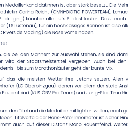
n Medaillenkandidatinnen ist aber stark besetzt. Die Meh
riathletin Carina Reicht (OMNi-BiOTiC POWERTEAM), Lemu
Packaging) könnten alle aufs Podest laufen. Dazu noch 
ger (TS Lustenau), für ein hochklassiges Rennen ist also al
C Riverside Mödling) die Nase vorne haben.
tet
 die bei den Männern zur Auswahl stehen, sie sind dami
er wird der Staatsmeistertitel vergeben. Auch bei den
dernis- bis zum Marathonläufer geht der bunte Mix.
uf das die meisten Wetter ihre Jetons setzen. Allen v
hofer (LC Oberpinzgau), denen vor allem der steile Ans
Bauernfeind (KUS ÖBV Pro Team) und Jung-Star Timo Hint
ie um den Titel und die Medaillen mitfighten wollen, noch 
en Titelverteidiger Hans-Peter Innerhofer ist sicher Hi
ommt auch auf dieser Distanz Mario Bauernfeind. Weiter