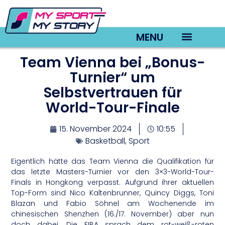
MENU
Team Vienna bei „Bonus-
TV22 Videos
Turnier“ um
Selbstvertrauen für
World-Tour-Finale
15. November 2024
10:55
Basketball
,
Sport
Eigentlich hätte das Team Vienna die Qualifikation für
das letzte Masters-Turnier vor den 3×3-World-Tour-
Finals in Hongkong verpasst. Aufgrund ihrer aktuellen
Top-Form sind Nico Kaltenbrunner, Quincy Diggs, Toni
Blazan und Fabio Söhnel am Wochenende im
chinesischen Shenzhen (16./17. November) aber nun
doch dabei. Die FIBA sprach dem rot-weiß-roten