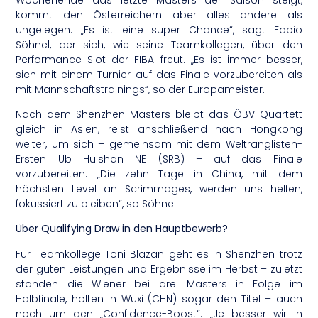
kommt den Österreichern aber alles andere als
ungelegen. „Es ist eine super Chance“, sagt Fabio
Söhnel, der sich, wie seine Teamkollegen, über den
Performance Slot der FIBA freut. „Es ist immer besser,
sich mit einem Turnier auf das Finale vorzubereiten als
mit Mannschaftstrainings“, so der Europameister.
Nach dem Shenzhen Masters bleibt das ÖBV-Quartett
gleich in Asien, reist anschließend nach Hongkong
weiter, um sich – gemeinsam mit dem Weltranglisten-
Ersten Ub Huishan NE (SRB) – auf das Finale
vorzubereiten. „Die zehn Tage in China, mit dem
höchsten Level an Scrimmages, werden uns helfen,
fokussiert zu bleiben“, so Söhnel.
Über Qualifying Draw in den Hauptbewerb?
Für Teamkollege Toni Blazan geht es in Shenzhen trotz
der guten Leistungen und Ergebnisse im Herbst – zuletzt
standen die Wiener bei drei Masters in Folge im
Halbfinale, holten in Wuxi (CHN) sogar den Titel – auch
noch um den „Confidence-Boost“. „Je besser wir in