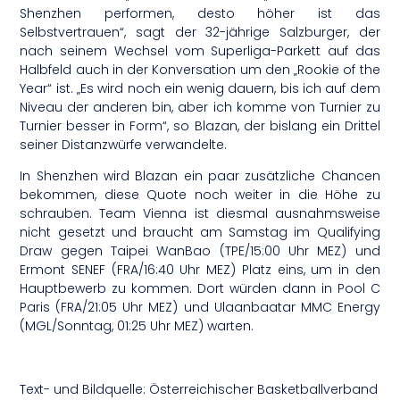
Shenzhen performen, desto höher ist das
Selbstvertrauen“, sagt der 32-jährige Salzburger, der
nach seinem Wechsel vom Superliga-Parkett auf das
Halbfeld auch in der Konversation um den „Rookie of the
Year“ ist. „Es wird noch ein wenig dauern, bis ich auf dem
Niveau der anderen bin, aber ich komme von Turnier zu
Turnier besser in Form“, so Blazan, der bislang ein Drittel
seiner Distanzwürfe verwandelte.
In Shenzhen wird Blazan ein paar zusätzliche Chancen
bekommen, diese Quote noch weiter in die Höhe zu
schrauben. Team Vienna ist diesmal ausnahmsweise
nicht gesetzt und braucht am Samstag im Qualifying
Draw gegen Taipei WanBao (TPE/15:00 Uhr MEZ) und
Ermont SENEF (FRA/16:40 Uhr MEZ) Platz eins, um in den
Hauptbewerb zu kommen. Dort würden dann in Pool C
Paris (FRA/21:05 Uhr MEZ) und Ulaanbaatar MMC Energy
(MGL/Sonntag, 01:25 Uhr MEZ) warten.
Text- und Bildquelle: Österreichischer Basketballverband