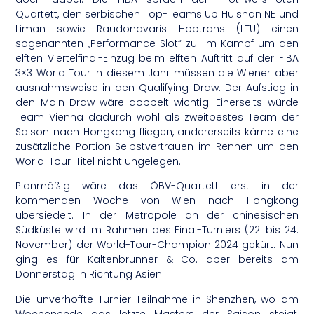
Quartett, den serbischen Top-Teams Ub Huishan NE und
Liman sowie Raudondvaris Hoptrans (LTU) einen
sogenannten „Performance Slot“ zu. Im Kampf um den
elften Viertelfinal-Einzug beim elften Auftritt auf der FIBA
3×3 World Tour in diesem Jahr müssen die Wiener aber
ausnahmsweise in den Qualifying Draw. Der Aufstieg in
den Main Draw wäre doppelt wichtig: Einerseits würde
Team Vienna dadurch wohl als zweitbestes Team der
Saison nach Hongkong fliegen, andererseits käme eine
zusätzliche Portion Selbstvertrauen im Rennen um den
World-Tour-Titel nicht ungelegen.
Planmäßig wäre das ÖBV-Quartett erst in der
kommenden Woche von Wien nach Hongkong
übersiedelt. In der Metropole an der chinesischen
Südküste wird im Rahmen des Final-Turniers (22. bis 24.
November) der World-Tour-Champion 2024 gekürt. Nun
ging es für Kaltenbrunner & Co. aber bereits am
Donnerstag in Richtung Asien.
Die unverhoffte Turnier-Teilnahme in Shenzhen, wo am
Wochenende das letzte Masters der Saison steigt,