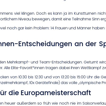
mmens viel klingen. Doch es kann ja im Kunstturnen ni
ortlichem Niveau bewegen, damit eine Teilnahme Sinn erg
 Level noch gar kein Problem: 14 Frauen und Männer haben i
*innen-Entscheidungen an der S
t den Mehrkampf- und Team-Entscheidungen. Geturnt wird 
r. Alle Elite-Favorit*innen tragen dabei ihren Wettkampf zw
öcken von 10:30 bis 12:30 und von 13:20 bis 15:00 Uhr die Ge
Einzelmehrkampf, 10x Gerätefinale) das volle „olympische 
ür die Europameisterschaft
n heuer außerdem so früh wie noch nie im Saisonverlau