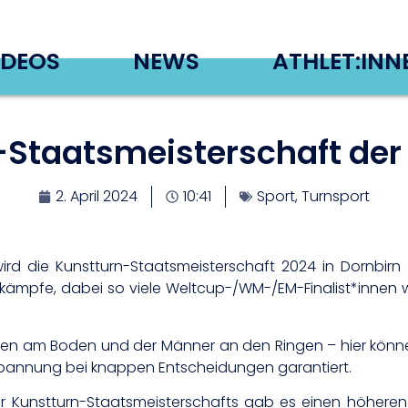
IDEOS
NEWS
ATHLET:INN
-Staatsmeisterschaft der 
2. April 2024
10:41
Sport
,
Turnsport
d die Kunstturn-Staatsmeisterschaft 2024 in Dornbirn 
elkämpfe, dabei so viele Weltcup-/WM-/EM-Finalist*innen 
en am Boden und der Männer an den Ringen – hier können
l Spannung bei knappen Entscheidungen garantiert.
r Kunstturn-Staatsmeisterschafts gab es einen höheren