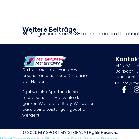
Weitere Beiträge
Siegesserie von 3×3-Team endet im Halbfina
Kontak
MY SPORT 
Du hast es in der Hand – wir
Bairbach 15
erschaffen eine neue Dimension
6410 Telfs
von Helden!
info@my
Egal welche Sportart deine
Leidenschaft ist – erzähle der
ganzen Welt deine Story. Wir wollen,
dass deine Leistungen gesehen
werden!
© 2026 MY SPORT MY STORY. All Rights Reserved.