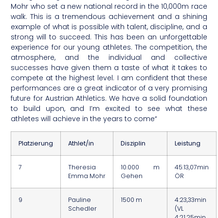
Mohr who set a new national record in the 10,000m race
walk. This is a tremendous achievement and a shining
example of what is possible with talent, discipline, and a
strong will to succeed. This has been an unforgettable
experience for our young athletes. The competition, the
atmosphere, and the individual and collective
successes have given them a taste of what it takes to
compete at the highest level. I am confident that these
performances are a great indicator of a very promising
future for Austrian Athletics. We have a solid foundation
to build upon, and I’m excited to see what these
athletes will achieve in the years to come“
Platzierung
Athlet/in
Disziplin
Leistung
7
Theresia
10.000 m
45:13,07min
Emma Mohr
Gehen
ÖR
9
Pauline
1500 m
4:23,33min
Schedler
(VL
4:21,25min