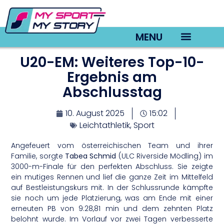
MENU
U20-EM: Weiteres Top-10-
TV22 Videos
Ergebnis am
Abschlusstag
10. August 2025
15:02
Leichtathletik
,
Sport
Angefeuert vom österreichischen Team und ihrer
Familie, sorgte
Tabea Schmid
(ULC Riverside Mödling) im
3000-m-Finale für den perfekten Abschluss. Sie zeigte
ein mutiges Rennen und lief die ganze Zeit im Mittelfeld
auf Bestleistungskurs mit. In der Schlussrunde kämpfte
sie noch um jede Platzierung, was am Ende mit einer
erneuten PB von 9:28,81 min und dem zehnten Platz
belohnt wurde. Im Vorlauf vor zwei Tagen verbesserte