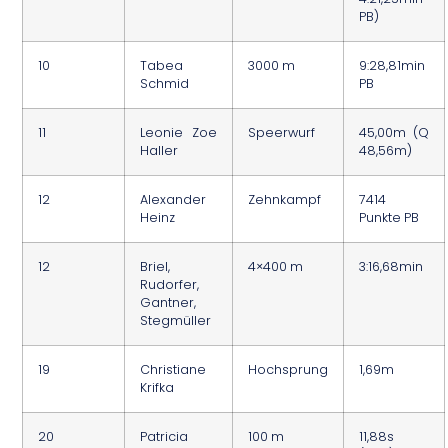
PB)
10
Tabea
3000 m
9:28,81min
Schmid
PB
11
Leonie Zoe
Speerwurf
45,00m (Q
Haller
48,56m)
12
Alexander
Zehnkampf
7414
Heinz
Punkte PB
12
Briel,
4×400 m
3:16,68min
Rudorfer,
Gantner,
Stegmüller
19
Christiane
Hochsprung
1,69m
Krifka
20
Patricia
100 m
11,88s