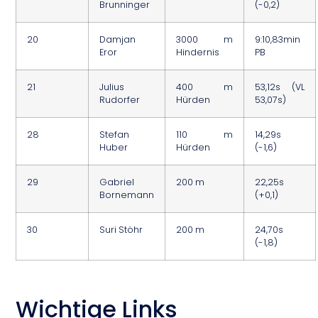
Brunninger
(-0,2)
20
Damjan
3000 m
9:10,83min
Eror
Hindernis
PB
21
Julius
400 m
53,12s (VL
Rudorfer
Hürden
53,07s)
28
Stefan
110 m
14,29s
Huber
Hürden
(-1,6)
29
Gabriel
200 m
22,25s
Bornemann
(+0,1)
30
Suri Stöhr
200 m
24,70s
(-1,8)
Wichtige Links