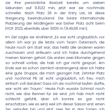
sie ihre persönliche Bestzeit bereits um sieben
Sekunden auf 9:31,32 min, jetzt war sie nochmals
schneller. Nach Platz 26 in der Entry List, ist diese
Steigerung beeindruckend. Die beste internationale
Platzierung der Mödlingerin war bisher Platz acht beim
EYOF 2023, ebenfalls über 3000 m (9:45,56 min).
Im Ziel sagte sie strahlend: „Es war echt unglaublich, vor
allem ich war ja die letzte vom Team Österreich, die
heute noch am Start war, das heißt alle anderen waren
zuschauen und anfeuern und ich habe durchgehend
meinen Namen gehört. Die ersten zwei Kilometer gingen
so schnell vorbei, die hab ich gar nicht gespürt. Am
Ende war es schon ziemlich anstrengend, aber ich hatte
eine gute Gruppe, die mich gezogen hat. Zehnter Platz
und nochmal PB ist echt unglaublich, ich freu mich
einfach voll darüber! Dass ich da nochmal laufen durfte,
war echt ein Traum.“ Heute Früh wusste Schmid noch
nicht, wie das Rennen für sie wird: „Ich hab mich nicht
schlecht gefühlt, aber ich konnte es gar nicht
einschätzen, wie es wird, weil ich dieser Saison erst einen
3er gelaufen bin und jetzt zwei 3er in drei Tagen. Ich