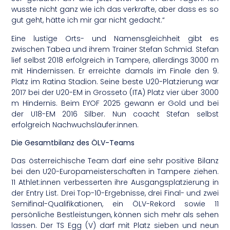
wusste nicht ganz wie ich das verkrafte, aber dass es so
gut geht, hätte ich mir gar nicht gedacht.“
Eine lustige Orts- und Namensgleichheit gibt es
zwischen Tabea und ihrem Trainer Stefan Schmid. Stefan
lief selbst 2018 erfolgreich in Tampere, allerdings 3000 m
mit Hindernissen. Er erreichte damals im Finale den 9.
Platz im Ratina Stadion. Seine beste U20-Platzierung war
2017 bei der U20-EM in Grosseto (ITA) Platz vier über 3000
m Hindernis. Beim EYOF 2025 gewann er Gold und bei
der U18-EM 2016 Silber. Nun coacht Stefan selbst
erfolgreich Nachwuchsläufer:innen.
Die Gesamtbilanz des ÖLV-Teams
Das österreichische Team darf eine sehr positive Bilanz
bei den U20-Europameisterschaften in Tampere ziehen.
11 Athlet:innen verbesserten ihre Ausgangsplatzierung in
der Entry List. Drei Top-10-Ergebnisse, drei Final- und zwei
Semifinal-Qualifikationen, ein ÖLV-Rekord sowie 11
persönliche Bestleistungen, können sich mehr als sehen
lassen. Der TS Egg (V) darf mit Platz sieben und neun