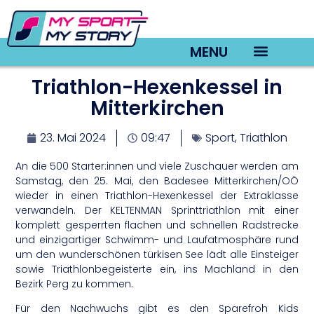
MENU
Triathlon-Hexenkessel in
TV22 Videos
Mitterkirchen
23. Mai 2024
09:47
Sport
,
Triathlon
An die 500 Starter:innen und viele Zuschauer werden am
Samstag, den 25. Mai, den Badesee Mitterkirchen/OÖ
wieder in einen Triathlon-Hexenkessel der Extraklasse
verwandeln. Der KELTENMAN Sprinttriathlon mit einer
komplett gesperrten flachen und schnellen Radstrecke
und einzigartiger Schwimm- und Laufatmosphäre rund
um den wunderschönen türkisen See lädt alle Einsteiger
sowie Triathlonbegeisterte ein, ins Machland in den
Bezirk Perg zu kommen.
Für den Nachwuchs gibt es den Sparefroh Kids