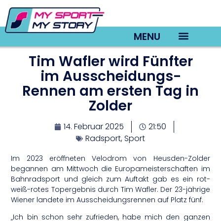
MENU
Tim Wafler wird Fünfter
TV22 Videos
im Ausscheidungs-
Rennen am ersten Tag in
Zolder
14. Februar 2025
21:50
Radsport
,
Sport
Im 2023 eröffneten Velodrom von Heusden-Zolder
begannen am Mittwoch die Europameisterschaften im
Bahnradsport und gleich zum Auftakt gab es ein rot-
weiß-rotes Topergebnis durch Tim Wafler. Der 23-jährige
Wiener landete im Ausscheidungsrennen auf Platz fünf.
„Ich bin schon sehr zufrieden, habe mich den ganzen