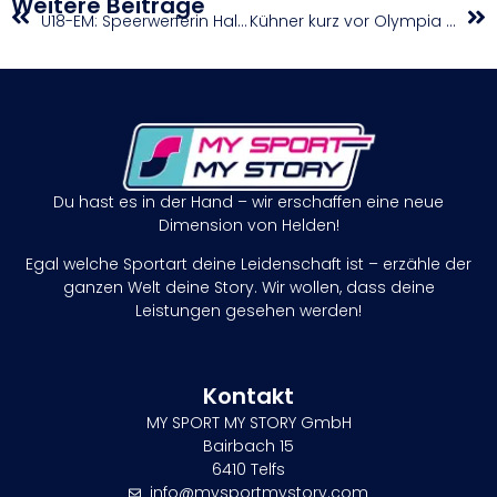
Weitere Beiträge
U18-EM: Speerwerferin Haller Zwölfte, Gesamtbilanz des ÖLV-Teams
Kühner kurz vor Olympia wieder am Podest
Du hast es in der Hand – wir erschaffen eine neue
Dimension von Helden!
Egal welche Sportart deine Leidenschaft ist – erzähle der
ganzen Welt deine Story. Wir wollen, dass deine
Leistungen gesehen werden!
Kontakt
MY SPORT MY STORY GmbH
Bairbach 15
6410 Telfs
info@mysportmystory.com