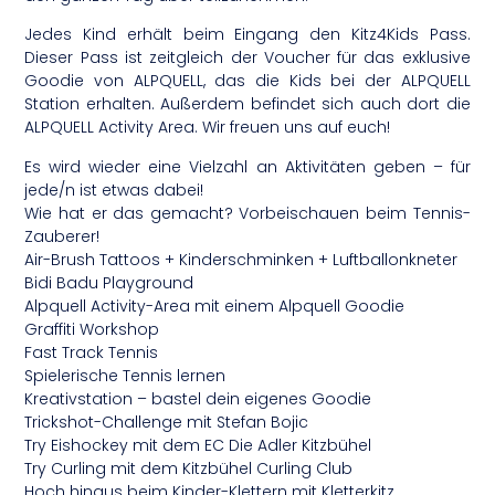
Jedes Kind erhält beim Eingang den Kitz4Kids Pass.
Dieser Pass ist zeitgleich der Voucher für das exklusive
Goodie von ALPQUELL, das die Kids bei der ALPQUELL
Station erhalten. Außerdem befindet sich auch dort die
ALPQUELL Activity Area. Wir freuen uns auf euch!
Es wird wieder eine Vielzahl an Aktivitäten geben – für
jede/n ist etwas dabei!
Wie hat er das gemacht? Vorbeischauen beim Tennis-
Zauberer!
Air-Brush Tattoos + Kinderschminken + Luftballonkneter
Bidi Badu Playground
Alpquell Activity-Area mit einem Alpquell Goodie
Graffiti Workshop
Fast Track Tennis
Spielerische Tennis lernen
Kreativstation – bastel dein eigenes Goodie
Trickshot-Challenge mit Stefan Bojic
Try Eishockey mit dem EC Die Adler Kitzbühel
Try Curling mit dem Kitzbühel Curling Club
Hoch hinaus beim Kinder-Klettern mit Kletterkitz