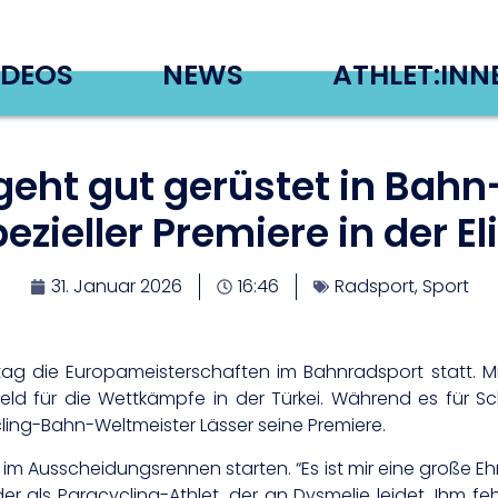
IDEOS
NEWS
ATHLET:INN
eht gut gerüstet in Bahn-
ezieller Premiere in der El
31. Januar 2026
16:46
Radsport
,
Sport
ag die Europameisterschaften im Bahnradsport statt. M
rfeld für die Wettkämpfe in der Türkei. Während es für
ling-Bahn-Weltmeister Lässer seine Premiere.
 im Ausscheidungsrennen starten. “Es ist mir eine große E
, der als Paracycling-Athlet, der an Dysmelie leidet. Ihm f