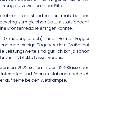
hrung aufzuweisen in der Elite.
m letzten Jahr stand ich erstmals bei den
racycling zum gleichen Datum stattfanden“,
ine Bronzemedaille erringen konnte.
kas (Ermüdungsbruch) und Heimo Fugger
io, wenn man wenige Tage vor dem Großevent
die Leistungswerte sind gut. Ich bin ja schon
aucht“, blickte Lässer voraus.
erennen 2022 schon in der U23-Klasse den
en Intervallen und Rennsimulationen gehe ich
ener auf seine beiden Wettkämpfe.