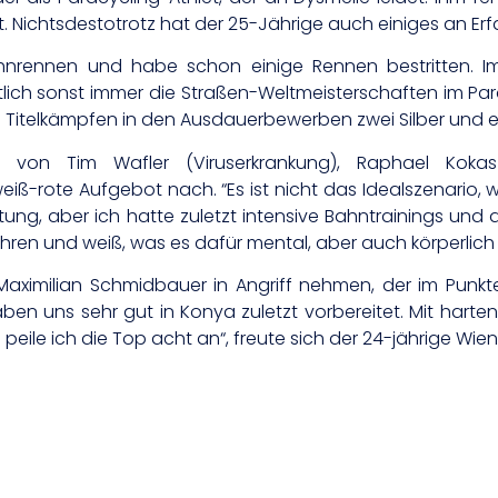
. Nichtsdestotrotz hat der 25-Jährige auch einiges an Erfa
ahnrennen und habe schon einige Rennen bestritten. I
ntlich sonst immer die Straßen-Weltmeisterschaften im Pa
en Titelkämpfen in den Ausdauerbewerben zwei Silber und e
le von Tim Wafler (Viruserkrankung), Raphael Ko
t-weiß-rote Aufgebot nach. “Es ist nicht das Idealszenar
tung, aber ich hatte zuletzt intensive Bahntrainings und 
en und weiß, was es dafür mental, aber auch körperlich br
ximilian Schmidbauer in Angriff nehmen, der im Punkt
aben uns sehr gut in Konya zuletzt vorbereitet. Mit hart
 peile ich die Top acht an“, freute sich der 24-jährige Wi