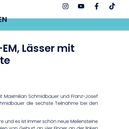
EN
EM, Lässer mit
ite
it Maximilian Schmidbauer und Franz-Josef
 Schmidbauer die sechste Teilnahme bei den
hre und es ist immer schön neue Meilensteine
ehlen von Geburt an vier Finger an der linken