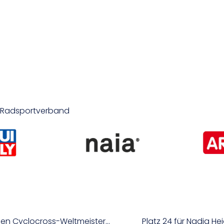
er Radsportverband
Oranges Fanmeer wartet auf Nadja Heigl bei den Cyclocross-Weltmeisterschaften
Platz 24 für Nadja He