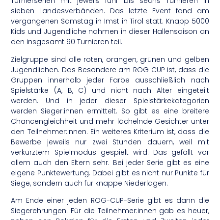
Turnierserien mit jeweils fünf bis sechs Turnieren in
sieben Landesverbänden. Das letzte Event fand am
vergangenen Samstag in Imst in Tirol statt. Knapp 5000
Kids und Jugendliche nahmen in dieser Hallensaison an
den insgesamt 90 Turnieren teil.
Zielgruppe sind alle roten, orangen, grünen und gelben
Jugendlichen. Das Besondere am ROG CUP ist, dass die
Gruppen innerhalb jeder Farbe ausschließlich nach
Spielstärke (A, B, C) und nicht nach Alter eingeteilt
werden. Und in jeder dieser Spielstärkekategorien
werden Sieger:innen ermittelt. So gibt es eine breitere
Chancengleichheit und mehr lächelnde Gesichter unter
den Teilnehmer:innen. Ein weiteres Kriterium ist, dass die
Bewerbe jeweils nur zwei Stunden dauern, weil mit
verkürztem Spielmodus gespielt wird. Das gefällt vor
allem auch den Eltern sehr. Bei jeder Serie gibt es eine
eigene Punktewertung. Dabei gibt es nicht nur Punkte für
Siege, sondern auch für knappe Niederlagen.
Am Ende einer jeden ROG-CUP-Serie gibt es dann die
Siegerehrungen. Für die Teilnehmer:innen gab es heuer,