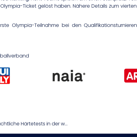
Olympia-Ticket gelöst haben. Nähere Details zum vierten 
erste Olympia-Teilnahme bei den Qualifikationsturnier
etballverband
Enge Tabelle, Transfers und weitere vorweihnachtliche Härtetests in der win2day BSL