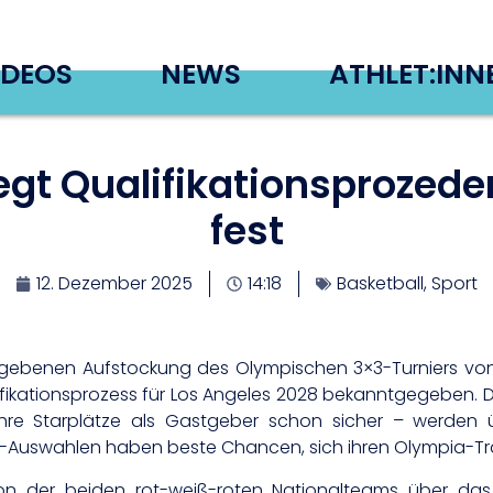
IDEOS
NEWS
ATHLET:INN
legt Qualifikationsprozed
fest
12. Dezember 2025
14:18
Basketball
,
Sport
gebenen Aufstockung des Olympischen 3×3-Turniers von 
lifikationsprozess für Los Angeles 2028 bekanntgegeben. D
e Starplätze als Gastgeber schon sicher – werden üb
BV-Auswahlen haben beste Chancen, sich ihren Olympia-Trau
ation der beiden rot-weiß-roten Nationalteams über d