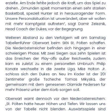
erzielte. Am Ende fehlte jedoch die Kraft, um das Spiel zu
drehen. „Gmunden spielt momentan einen sehr starken
Basketball, speziell Hunter ist in herausragender Form.
Unsere Personalsituation ist unverändert, aber wir wollen
mit mehr Kampfgeist auftreten“, sagt Damir Zeleznik,
Head Coach der Dukes, vor der Begegnung.
Weiteren Abstand zu den Verfolgern will am Samstag
Tabellenführer Oberwart beim SKN St. Pölten schaffen.
Die Niederösterreicher befinden sich hingegen in einer
schwierigen Phase. Mit zwei Siegen aus zehn Spielen ist
das Erreichen der Play-offs außer Reichweite, zudem
kam es zuletzt zu einem personellen Umbruch: Philip
Konate wechselte in die zweite Liga, Mike Holton Jr.
schloss sich den Dukes an. Neu im Kader ist der 201
Zentimeter große Tscheche Tomas Mikyska, der
gemeinsam mit dem genesenen Olamide Pedersen für
mehr Präsenz unter dem Korb sorgen soll.
Oberwart warnt dennoch vor den Niederösterreichern:
„St. Pölten hatte heuer Höhen und Tiefen. Wir lassen uns
von der Tabelle nicht blenden. Auswärtsspiele sind