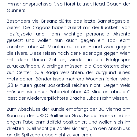
immer anspruchsvoll“, so Horst Leitner, Head Coach der
Gunners.
Besonders viel Brisanz dürfte das letzte Samstagsspiel
bieten. Die Dragonz haben zuletzt mit der Rückkehr von
Hazifejzovic und Hahn wichtige personelle Akzente
gesetzt und wollen nun auch gegen ein Top-Team
konstant über 40 Minuten auftreten – und zwar gegen
die Flyers. Diese reisen nach der Niederlage gegen Wien
mit dem klaren Ziel an, wieder in die Erfolgsspur
zurückzufinden. Allerdings müssen die Oberösterreicher
auf Center Duje Radja verzichten, der aufgrund eines
mehrfachen Bänderrisses mehrere Wochen fehlen wird.
„30 Minuten guter Basketball reichen nicht. Gegen Wels
müssen wir unser Potenzial über 40 Minuten abrufen“,
lässt der wiederverpflichtete Drache Lukas Hahn wissen.
Zum Abschluss der Runde empfängt der BC Vienna am
Sonntag den UBSC Raiffeisen Graz. Beide Teams sind im
engen Tabellenmittelfeld positioniert und wollen sich im
direkten Duell wichtige Zähler sichern, um den Anschluss
an die Spitzengruppe nicht zu verlieren.