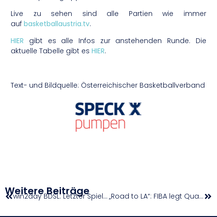
Live zu sehen sind alle Partien wie immer
auf
basketballaustria.tv
.
HIER
gibt es alle Infos zur anstehenden Runde. Die
aktuelle Tabelle gibt es
HIER
.
Text- und Bildquelle: Österreichischer Basketballverband
Weitere Beiträge
win2day BDSL: Letzter Spieltag im Jahr 2025
„Road to LA“: FIBA legt Qualifikationsprozedere für Olympia 2028 fest