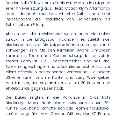
Bei den Bulls fällt weiterhin Kapitän Nemo Krstic aufgrund
einer Knieverletzung aus. Head Coach Klym Artamonov
fordert dennoch einen konzentrierten Auftritt und betont
insbesondere die Reduktion von Ballverlusten als
Schlüssel zum Erfolg.
Ähnlich wie die Traiskirchner wollen auch die Dukes
zurück in die Erfolgsspur, nachdem es zuletzt zwei
Niederlagen setzte. Die Aufgabe könnte allerdings kaum
schwieriger sein: Mit den Raiffeisen Swans Gmunden
kommt ein Team nach Klosterneuburg, das derzeit in
starker Form ist. Die Oberösterreicher sind seit drei
Spielen ungeschlagen und präsentierten sich zuletzt vor
allem offensiv in bestechender Verfassung. Die beiden
US-Amerikaner Jerome Hunter und Larry Wise geben
den Takt vor, Hunter glänzte zuletzt mit 30 Punkten und
elf Rebounds gegen Eisenstadt.
Die Dukes zeigten in der Vorrunde in Graz trotz
Niederlage Moral: Nach einem zwischenzeitlichen 29-
Punkte-Rückstand kämpfte sich das Team eindrucksvoll
zurück, angeführt von Connor Withers, der 37 Punkte