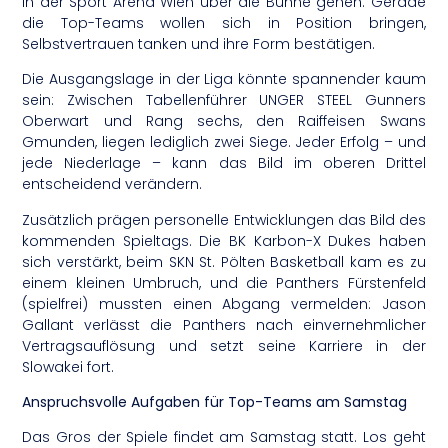
in der Sport Arena Wien über die Bühne gehen. Gerade
die Top-Teams wollen sich in Position bringen,
Selbstvertrauen tanken und ihre Form bestätigen.
Die Ausgangslage in der Liga könnte spannender kaum
sein: Zwischen Tabellenführer UNGER STEEL Gunners
Oberwart und Rang sechs, den Raiffeisen Swans
Gmunden, liegen lediglich zwei Siege. Jeder Erfolg – und
jede Niederlage – kann das Bild im oberen Drittel
entscheidend verändern.
Zusätzlich prägen personelle Entwicklungen das Bild des
kommenden Spieltags. Die BK Karbon-X Dukes haben
sich verstärkt, beim SKN St. Pölten Basketball kam es zu
einem kleinen Umbruch, und die Panthers Fürstenfeld
(spielfrei) mussten einen Abgang vermelden: Jason
Gallant verlässt die Panthers nach einvernehmlicher
Vertragsauflösung und setzt seine Karriere in der
Slowakei fort.
Anspruchsvolle Aufgaben für Top-Teams am Samstag
Das Gros der Spiele findet am Samstag statt. Los geht