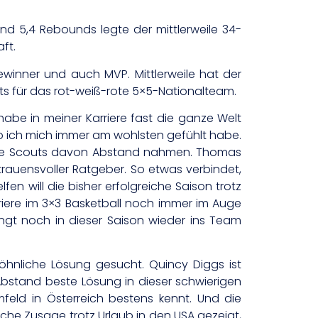
und 5,4 Rebounds legte der mittlerweile 34-
ft.
winner und auch MVP. Mittlerweile hat der
s für das rot-weiß-rote 5×5-Nationalteam.
habe in meiner Karriere fast die ganze Welt
 wo ich mich immer am wohlsten gefühlt habe.
ndere Scouts davon Abstand nahmen. Thomas
trauensvoller Ratgeber. So etwas verbindet,
fen will die bisher erfolgreiche Saison trotz
riere im 3×3 Basketball noch immer im Auge
ingt noch in dieser Saison wieder ins Team
öhnliche Lösung gesucht. Quincy Diggs ist
 Abstand beste Lösung in dieser schwierigen
mfeld in Österreich bestens kennt. Und die
he Zusage trotz Urlaub in den USA gezeigt,