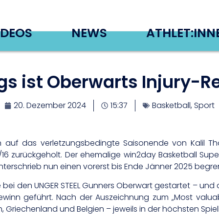
IDEOS
NEWS
ATHLET:INN
gs ist Oberwarts Injury-
20. Dezember 2024
15:37
Basketball
,
Sport
auf das verletzungsbedingte Saisonende von Kalil Th
5/16 zurückgeholt. Der ehemalige win2day Basketball Supe
terschrieb nun einen vorerst bis Ende Jänner 2025 begr
e bei den UNGER STEEL Gunners Oberwart gestartet – und 
inn geführt. Nach der Auszeichnung zum „Most valuab
, Griechenland und Belgien – jeweils in der höchsten Spiel