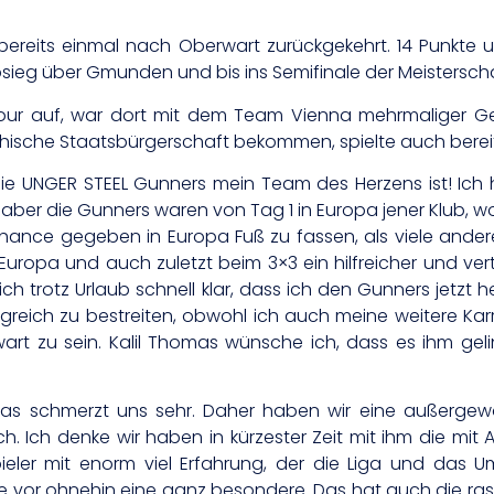
 bereits einmal nach Oberwart zurückgekehrt. 14 Punkte 
sieg über Gmunden und bis ins Semifinale der Meisterscha
Tour auf, war dort mit dem Team Vienna mehrmaliger Ge
chische Staatsbürgerschaft bekommen, spielte auch bereit
die UNGER STEEL Gunners mein Team des Herzens ist! Ich 
, aber die Gunners waren von Tag 1 in Europa jener Klub,
ie Chance gegeben in Europa Fuß zu fassen, als viele a
Europa und auch zuletzt beim 3×3 ein hilfreicher und ver
h trotz Urlaub schnell klar, dass ich den Gunners jetzt hel
greich zu bestreiten, obwohl ich auch meine weitere Kar
wart zu sein. Kalil Thomas wünsche ich, dass es ihm gel
mas schmerzt uns sehr. Daher haben wir eine außergew
h. Ich denke wir haben in kürzester Zeit mit ihm die mit
ieler mit enorm viel Erfahrung, der die Liga und das U
e vor ohnehin eine ganz besondere. Das hat auch die rasc