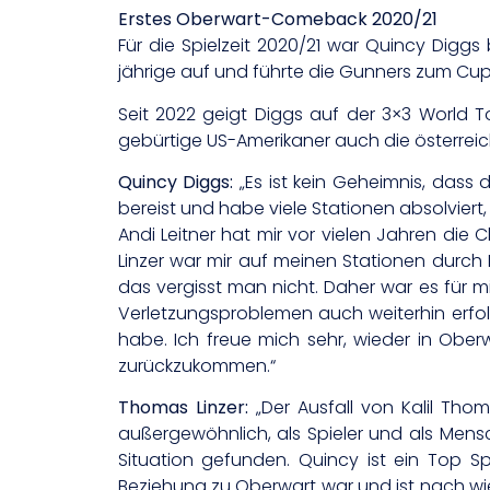
Erstes Oberwart-Comeback 2020/21
Für die Spielzeit 2020/21 war Quincy Diggs
jährige auf und führte die Gunners zum Cup
Seit 2022 geigt Diggs auf der 3×3 World 
gebürtige US-Amerikaner auch die österrei
Quincy Diggs:
„Es ist kein Geheimnis, dass 
bereist und habe viele Stationen absolviert
Andi Leitner hat mir vor vielen Jahren d
Linzer war mir auf meinen Stationen durch 
das vergisst man nicht. Daher war es für mic
Verletzungsproblemen auch weiterhin erfol
habe. Ich freue mich sehr, wieder in Ober
zurückzukommen.“
Thomas Linzer:
„Der Ausfall von Kalil Tho
außergewöhnlich, als Spieler und als Mensc
Situation gefunden. Quincy ist ein Top Sp
Beziehung zu Oberwart war und ist nach wi