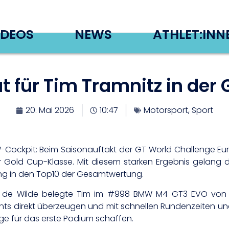
IDEOS
NEWS
ATHLET:INN
 für Tim Tramnitz in der 
20. Mai 2026
10:47
Motorsport
,
Sport
Cockpit: Beim Saisonauftakt der GT World Challenge Eu
 Gold Cup-Klasse. Mit diesem starken Ergebnis gelang d
ung in den Top10 der Gesamtwertung.
de Wilde belegte Tim im #998 BMW M4 GT3 EVO von 
nts direkt überzeugen und mit schnellen Rundenzeiten u
ge für das erste Podium schaffen.