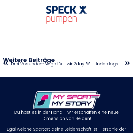
Weitere Beiträge
Drei Vorrunden-Siege für Österreichs Radballer bei Junioren-EM in Deutschland
win2day BSL: Underdogs mit Chance auf Finaleinzug
Du hast es in der Hand – wir erschaffen eine neue
Dimension von Helden!
Egal welche Sportart deine Leidenschaft ist – erzähle der