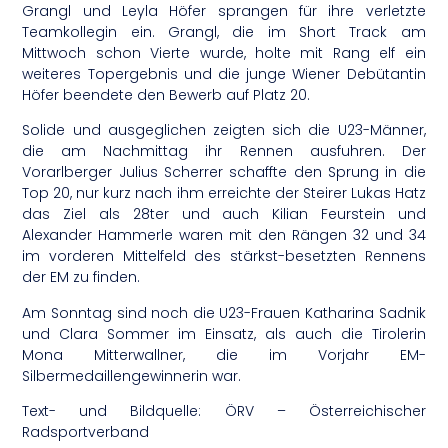
Grangl und Leyla Höfer sprangen für ihre verletzte
Teamkollegin ein. Grangl, die im Short Track am
Mittwoch schon Vierte wurde, holte mit Rang elf ein
weiteres Topergebnis und die junge Wiener Debütantin
Höfer beendete den Bewerb auf Platz 20.
Solide und ausgeglichen zeigten sich die U23-Männer,
die am Nachmittag ihr Rennen ausfuhren. Der
Vorarlberger Julius Scherrer schaffte den Sprung in die
Top 20, nur kurz nach ihm erreichte der Steirer Lukas Hatz
das Ziel als 28ter und auch Kilian Feurstein und
Alexander Hammerle waren mit den Rängen 32 und 34
im vorderen Mittelfeld des stärkst-besetzten Rennens
der EM zu finden.
Am Sonntag sind noch die U23-Frauen Katharina Sadnik
und Clara Sommer im Einsatz, als auch die Tirolerin
Mona Mitterwallner, die im Vorjahr EM-
Silbermedaillengewinnerin war.
Text- und Bildquelle: ÖRV – Österreichischer
Radsportverband