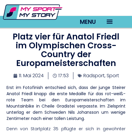
MENU
Platz vier für Anatol Friedl
TV22 Videos
im Olympischen Cross-
Country der
Europameisterschaften
11. Mai 2024
17:53
Radsport
,
Sport
Erst im Fotofinish entschied sich, dass der junge Steirer
Anatol Friedl knapp die erste Medaille für das rot-weiß-
rote Team bei den Europameisterschaften im
Mountainbike in Cheile Gradistei verpasste. Im Zielsprint
unterlag er dem Schweden Nils Johansson um wenige
Zentimeter nach einer tollen Leistung.
Denn von Startplatz 35 pflügte er sich in gewohnter