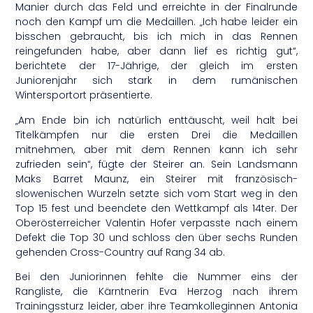
Manier durch das Feld und erreichte in der Finalrunde
noch den Kampf um die Medaillen. „Ich habe leider ein
bisschen gebraucht, bis ich mich in das Rennen
reingefunden habe, aber dann lief es richtig gut“,
berichtete der 17-Jährige, der gleich im ersten
Juniorenjahr sich stark in dem rumänischen
Wintersportort präsentierte.
„Am Ende bin ich natürlich enttäuscht, weil halt bei
Titelkämpfen nur die ersten Drei die Medaillen
mitnehmen, aber mit dem Rennen kann ich sehr
zufrieden sein“, fügte der Steirer an. Sein Landsmann
Maks Barret Maunz, ein Steirer mit französisch-
slowenischen Wurzeln setzte sich vom Start weg in den
Top 15 fest und beendete den Wettkampf als 14ter. Der
Oberösterreicher Valentin Hofer verpasste nach einem
Defekt die Top 30 und schloss den über sechs Runden
gehenden Cross-Country auf Rang 34 ab.
Bei den Juniorinnen fehlte die Nummer eins der
Rangliste, die Kärntnerin Eva Herzog nach ihrem
Trainingssturz leider, aber ihre Teamkolleginnen Antonia