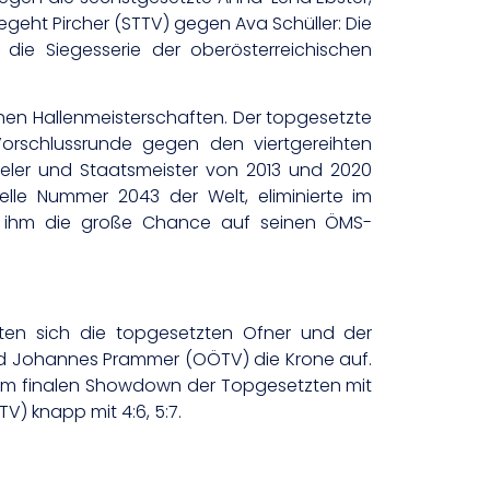
begeht Pircher (STTV) gegen Ava Schüller: Die
n die Siegesserie der oberösterreichischen
schen Hallenmeisterschaften. Der topgesetzte
orschlussrunde gegen den viertgereihten
-Spieler und Staatsmeister von 2013 und 2020
lle Nummer 2043 der Welt, eliminierte im
uch ihm die große Chance auf seinen ÖMS-
ten sich die topgesetzten Ofner und der
 und Johannes Prammer (OÖTV) die Krone auf.
r im finalen Showdown der Topgesetzten mit
) knapp mit 4:6, 5:7.