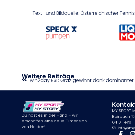
Text- und Bildquelle: Österreichischer Tenn
Weitere Beiträge
Kontak
MY SPORT 
Du hast es in der Hand – wir
Bairbach 15
erschaffen eine neue Dimension
6410 Telfs
von Helden!
info@my