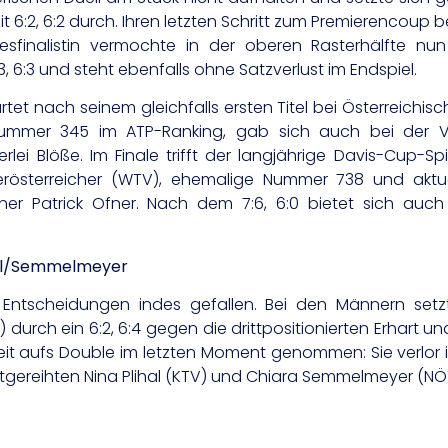
t 6:2, 6:2 durch. Ihren letzten Schritt zum Premierencoup 
resfinalistin vermochte in der oberen Rasterhälfte nu
, 6:3 und steht ebenfalls ohne Satzverlust im Endspiel.
rtet nach seinem gleichfalls ersten Titel bei Österreichi
e Nummer 345 im ATP-Ranking, gab sich auch bei der V
nerlei Blöße. Im Finale trifft der langjährige Davis-Cup
erösterreicher (WTV), ehemalige Nummer 738 und aktue
tner Patrick Ofner. Nach dem 7:6, 6:0 bietet sich a
hal/Semmelmeyer
 Entscheidungen indes gefallen. Bei den Männern setz
durch ein 6:2, 6:4 gegen die drittpositionierten Erhart
keit aufs Double im letzten Moment genommen: Sie verlo
tgereihten Nina Plihal (KTV) und Chiara Semmelmeyer (NÖTV