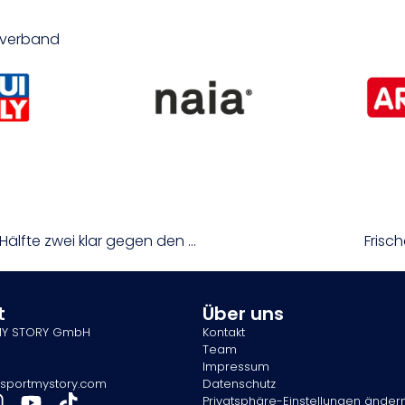
isverband
win2day BSL: Graz gewinnt dank dominanter Hälfte zwei klar gegen den SKN
Frisc
t
Über uns
MY STORY GmbH
Kontakt
Team
Impressum
sportmystory.com
Datenschutz
Privatsphäre-Einstellungen änder