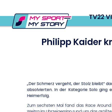
TV22 V
Philipp Kaider 
„Der Schmerz vergeht, der Stolz bleibt“ da
absolvierten. In der Kategorie Solo ging 
Heimerfolg.
Zum sechsten Mal fand das Race Around N
Weitra im Uhrzeigersinn rund um das größt