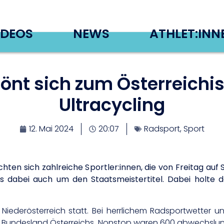
IDEOS
NEWS
ATHLET:INN
krönt sich zum Österreichi
Ultracycling
12. Mai 2024
20:07
Radsport
,
Sport
chten sich zahlreiche Sportler:innen, die von Freitag a
es dabei auch um den Staatsmeistertitel. Dabei holte d
iederösterreich statt. Bei herrlichem Radsportwetter 
e Bundesland Österreichs. Nonstop waren 600 abwechslu