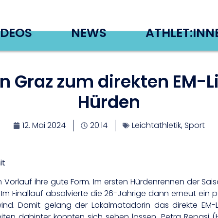
IDEOS
NEWS
ATHLET:INN
in Graz zum direkten EM-L
Hürden
12. Mai 2024
20:14
Leichtathletik
,
Sport
it
im Vorlauf ihre gute Form. Im ersten Hürdenrennen der Saiso
s. Im Finallauf absolvierte die 26-Jährige dann erneut ein
d. Damit gelang der Lokalmatadorin das direkte EM-Lim
iten dahinter konnten sich sehen lassen. Petra Repasi (HU