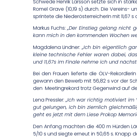
Schwede Henrik Larsson setzte sich in star
Romel Grave (10,19 s) durch. Die Vereins- un
sprintete die Niederösterreicherin mit 11,67 s
Markus Fuchs:
„Der Einstieg gelang nicht 
kann mich in den kommenden Wochen weiter
Magdalena Lindner:
„Ich bin eigentlich g
kleine technische Fehler waren dabei, das
und 11,67s im Finale nehme ich und nächst
Bei den Frauen lieferte die ÖLV-Rekordlerin
gewann den Bewerb mit 56,82 s vor der Schw
den Meetingrekord trotz Gegenwind auf de
Lena Pressler:
„Ich war richtig motiviert i
gut gelungen, ich bin ziemlich gleichmäßi
geht es jetzt mit dem Liese Prokop Memor
Den Anfang machten die 400 m Hürden Läuf
5/10 s und siegte erneut in 50,65 s. Knapp d