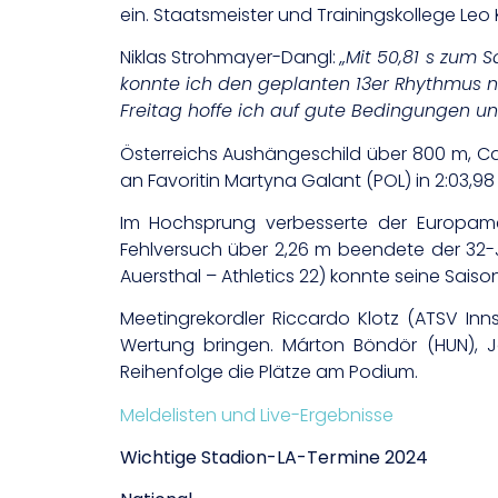
ein. Staatsmeister und Trainingskollege Leo K
Niklas Strohmayer-Dangl:
„Mit 50,81 s zum 
konnte ich den geplanten 13er Rhythmus ni
Freitag hoffe ich auf gute Bedingungen und
Österreichs Aushängeschild über 800 m, Caro
an Favoritin Martyna Galant (POL) in 2:03,98
Im Hochsprung verbesserte der Europame
Fehlversuch über 2,26 m beendete der 32-
Auersthal – Athletics 22) konnte seine Sais
Meetingrekordler Riccardo Klotz (ATSV In
Wertung bringen. Márton Böndör (HUN), J
Reihenfolge die Plätze am Podium.
Meldelisten und Live-Ergebnisse
Wichtige Stadion-LA-Termine 2024