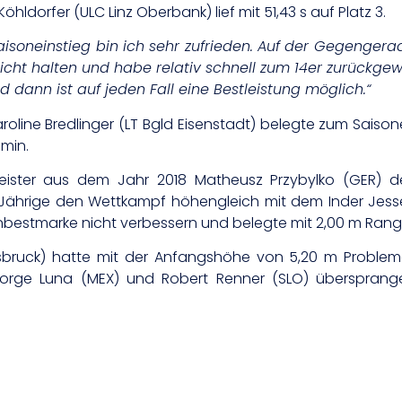
öhldorfer (ULC Linz Oberbank) lief mit 51,43 s auf Platz 3.
Saisoneinstieg bin ich sehr zufrieden. Auf der Gegenger
cht halten und habe relativ schnell zum 14er zurückge
 dann ist auf jeden Fall eine Bestleistung möglich.“
line Bredlinger (LT Bgld Eisenstadt) belegte zum Saisone
 min.
ister aus dem Jahr 2018 Matheusz Przybylko (GER) d
Jährige den Wettkampf höhengleich mit dem Inder Jess
onbestmarke nicht verbessern und belegte mit 2,00 m Rang
nsbruck) hatte mit der Anfangshöhe von 5,20 m Problem
orge Luna (MEX) und Robert Renner (SLO) übersprange