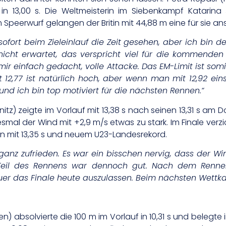
n in 13,00 s. Die Weltmeisterin im Siebenkampf Katar
Im Speerwurf gelangen der Britin mit 44,88 m eine für sie 
 sofort beim Zieleinlauf die Zeit gesehen, aber ich bin 
 nicht erwartet, das verspricht viel für die kommende
r einfach gedacht, volle Attacke. Das EM-Limit ist somit
t 12,77 ist natürlich hoch, aber wenn man mit 12,92 eins
 und ich bin top motiviert für die nächsten Rennen.“
ibnitz) zeigte im Vorlauf mit 13,38 s nach seinen 13,31 s am
esmal der Wind mit +2,9 m/s etwas zu stark. Im Finale ver
n mit 13,35 s und neuem U23-Landesrekord.
 ganz zufrieden. Es war ein bisschen nervig, dass der W
 Teil des Rennens war dennoch gut. Nach dem Renne
r das Finale heute auszulassen. Beim nächsten Wettkamp
n) absolvierte die 100 m im Vorlauf in 10,31 s und belegte 