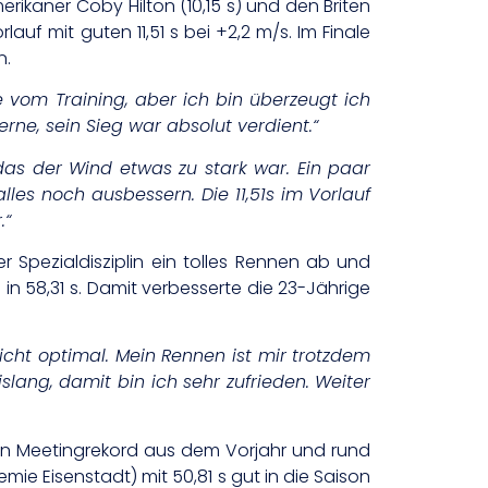
ikaner Coby Hilton (10,15 s) und den Briten
uf mit guten 11,51 s bei +2,2 m/s. Im Finale
n.
e vom Training, aber ich bin überzeugt ich
ne, sein Sieg war absolut verdient.“
das der Wind etwas zu stark war. Ein paar
les noch ausbessern. Die 11,51s im Vorlauf
.“
er Spezialdisziplin ein tolles Rennen ab und
n 58,31 s. Damit verbesserte die 23-Jährige
icht optimal. Mein Rennen ist mir trotzdem
lang, damit bin ich sehr zufrieden. Weiter
en Meetingrekord aus dem Vorjahr und rund
mie Eisenstadt) mit 50,81 s gut in die Saison