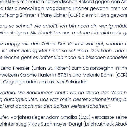
ken 10,08 s mit neuem schwedischen Rekord gegen den Amer
d Disziplinenkollegin
Magdalena Lindner gewann ihren Vorla
 auf Rang 2 hinter Tiffany Eidner (GER) die mit 11,54 s gewan
ganz so schnell wie erhofft. Ich bin noch ein wenig müd
 steigern. Mit Henrik Larsson matche ich mich sehr ger
anz happy mit den Zeiten. Der Vorlauf war gut, schade 
 ist aber Anfang Mai nicht so schlimm. Das kann man al
e Woche geht es hoffentlich noch ein bisschen schneller
 Lena Pressler (Union St. Pölten) zum Saisonbeginn in ihr
eizerin Salome Hüsler in 57,61 s und Melanie Böhm (GER) i
r Gegengeraden um fast vier Sekunden.
m Vorfeld. Die Bedinungen heute waren durch den Wind n
g durchgelaufen. Das war mein bester Saisoneinstieg bis
ial und danach mit den Balkan-Meisterschaften.“
er. Vorjahressieger Adam Smolka (CZE) verpasste sein
ahinter stieg Niklas Strohmayer-Dangl (Leichtathletik Akade