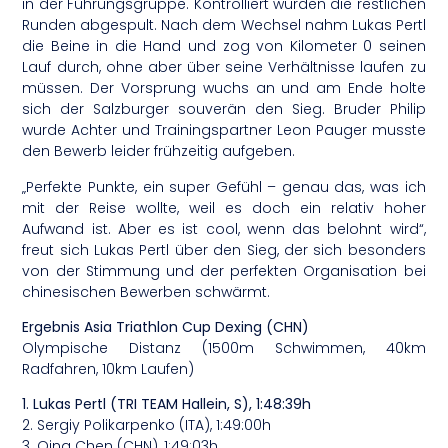
in der Führungsgruppe. Kontrolliert wurden die restlichen
Runden abgespult. Nach dem Wechsel nahm Lukas Pertl
die Beine in die Hand und zog von Kilometer 0 seinen
Lauf durch, ohne aber über seine Verhältnisse laufen zu
müssen. Der Vorsprung wuchs an und am Ende holte
sich der Salzburger souverän den Sieg. Bruder Philip
wurde Achter und Trainingspartner Leon Pauger musste
den Bewerb leider frühzeitig aufgeben.
„Perfekte Punkte, ein super Gefühl – genau das, was ich
mit der Reise wollte, weil es doch ein relativ hoher
Aufwand ist. Aber es ist cool, wenn das belohnt wird“,
freut sich Lukas Pertl über den Sieg, der sich besonders
von der Stimmung und der perfekten Organisation bei
chinesischen Bewerben schwärmt.
Ergebnis Asia Triathlon Cup Dexing (CHN)
Olympische Distanz (1500m Schwimmen, 40km
Radfahren, 10km Laufen)
1. Lukas Pertl (TRI TEAM Hallein, S), 1:48:39h
2. Sergiy Polikarpenko (ITA), 1:49:00h
3. Qing Chen (CHN), 1:49:03h