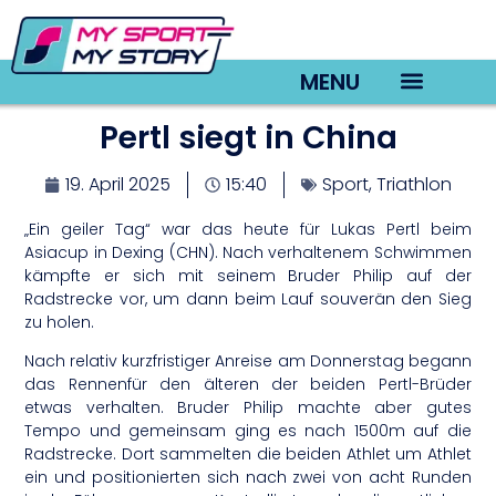
MENU
Pertl siegt in China
TV22 Videos
19. April 2025
15:40
Sport
,
Triathlon
„Ein geiler Tag“ war das heute für Lukas Pertl beim
Asiacup in Dexing (CHN). Nach verhaltenem Schwimmen
kämpfte er sich mit seinem Bruder Philip auf der
Radstrecke vor, um dann beim Lauf souverän den Sieg
zu holen.
Nach relativ kurzfristiger Anreise am Donnerstag begann
das Rennenfür den älteren der beiden Pertl-Brüder
etwas verhalten. Bruder Philip machte aber gutes
Tempo und gemeinsam ging es nach 1500m auf die
Radstrecke. Dort sammelten die beiden Athlet um Athlet
ein und positionierten sich nach zwei von acht Runden