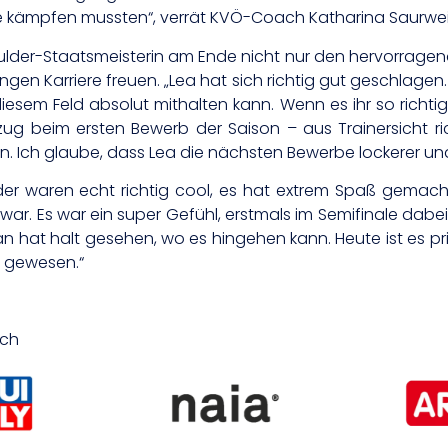
ie kämpfen mussten“, verrät KVÖ-Coach Katharina Saurwei
ulder-Staatsmeisterin am Ende nicht nur den hervorragend
ngen Karriere freuen. „Lea hat sich richtig gut geschlagen
 diesem Feld absolut mithalten kann. Wenn es ihr so richt
ug beim ersten Bewerb der Saison – aus Trainersicht rich
auen. Ich glaube, dass Lea die nächsten Bewerbe lockerer u
lder waren echt richtig cool, es hat extrem Spaß gemacht
 war. Es war ein super Gefühl, erstmals im Semifinale dab
 Man hat halt gesehen, wo es hingehen kann. Heute ist es
n gewesen.“
ich