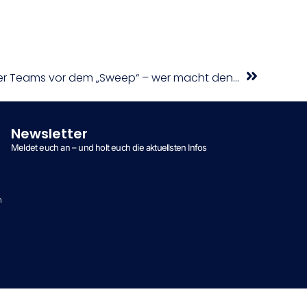
win2day-BSL-Viertelfinale: Vier Teams vor dem „Sweep“ – wer macht den Sack zu?
Newsletter
Meldet euch an – und holt euch die aktuellsten Infos
n