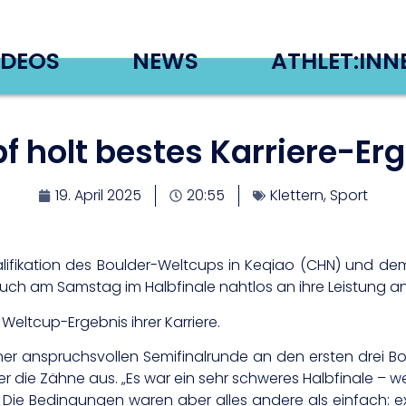
IDEOS
NEWS
ATHLET:INN
 holt bestes Karriere-Er
19. April 2025
20:55
Klettern
,
Sport
lifikation des Boulder-Weltcups in Keqiao (CHN) und d
uch am Samstag im Halbfinale nahtlos an ihre Leistung a
Weltcup-Ergebnis ihrer Karriere.
iner anspruchsvollen Semifinalrunde an den ersten drei Bo
er die Zähne aus. „Es war ein sehr schweres Halbfinale – 
e. Die Bedingungen waren aber alles andere als einfach: 