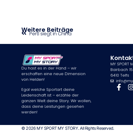
Weitere Beiträge
Pertl siegt in China
Kontak
MY SPORT 
Du hast es in der Hand – wir
Bairbach 15
erschaffen eine neue Dimension
6410 Telfs
von Helden!
info@my
Egal welche Sportart deine
Leidenschaft ist – erzähle der
ganzen Welt deine Story. Wir wollen,
dass deine Leistungen gesehen
werden!
© 2026 MY SPORT MY STORY. All Rights Reserved.