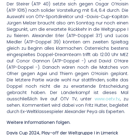
Der Steirer (ATP 40) setzte sich gegen Osgar O’Hoisin
(ATP 1015) nach solider Vorstellung mit 6:4, 6:4 durch. Die
Auswahl von ÖTV-Sportdirektor und -Davis-Cup-Kapitän
Jürgen Melzer braucht also am Sonntag nur noch einen
Siegpunkt, um die erwartete Rückkehr in die Weltgruppe I
zu fixieren. Alexander Erler (ATP-Doppel 37) und Lucas
Miedler (ATP-Doppel 39) könnten am zweiten Spieltag
gleich zu Beginn alles klarmachen: Österreichs bestens
eingespieltes Doppel-Dreamteam trifft ab 12:00 Uhr MEZ
auf Conor Gannon (ATP-Doppel -) und David O’Hare
(ATP-Doppel -). Danach wären noch die Matches von
Ofner gegen Agwi und Thiem gegen O’Hoisin geplant.
Die letztere Partie würde wohl nur stattfinden, sollte das
Doppel noch nicht die zu erwartende Entscheidung
gebracht haben. Der Länderkampf ist dieses Mal
ausschließlich live auf ÖTV TV, unter
www.oetv.tv
, zu
sehen. Kommentiert wird dabei von Fritz Hutter, begleitet
durch Ex-Weltklassespieler Alexander Peya als Experten.
Weitere Informationen folgen.
Davis Cup 2024, Play-off der Weltgruppe I in Limerick