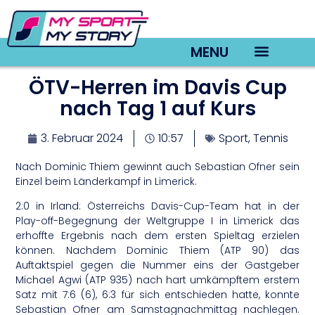
MENU
ÖTV-Herren im Davis Cup
TV22 Videos
nach Tag 1 auf Kurs
3. Februar 2024
10:57
Sport
,
Tennis
Nach Dominic Thiem gewinnt auch Sebastian Ofner sein
Einzel beim Länderkampf in Limerick.
2:0 in Irland: Österreichs Davis-Cup-Team hat in der
Play-off-Begegnung der Weltgruppe I in Limerick das
erhoffte Ergebnis nach dem ersten Spieltag erzielen
können. Nachdem Dominic Thiem (ATP 90) das
Auftaktspiel gegen die Nummer eins der Gastgeber
Michael Agwi (ATP 935) nach hart umkämpftem erstem
Satz mit 7:6 (6), 6:3 für sich entschieden hatte, konnte
Sebastian Ofner am Samstagnachmittag nachlegen.