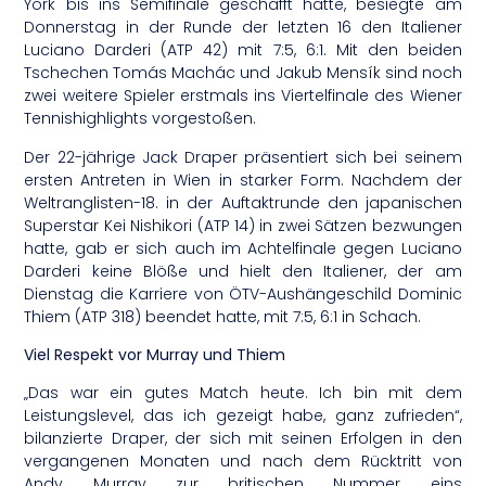
York bis ins Semifinale geschafft hatte, besiegte am
Donnerstag in der Runde der letzten 16 den Italiener
Luciano Darderi (ATP 42) mit 7:5, 6:1. Mit den beiden
Tschechen Tomás Machác und Jakub Mensík sind noch
zwei weitere Spieler erstmals ins Viertelfinale des Wiener
Tennishighlights vorgestoßen.
Der 22-jährige Jack Draper präsentiert sich bei seinem
ersten Antreten in Wien in starker Form. Nachdem der
Weltranglisten-18. in der Auftaktrunde den japanischen
Superstar Kei Nishikori (ATP 14) in zwei Sätzen bezwungen
hatte, gab er sich auch im Achtelfinale gegen Luciano
Darderi keine Blöße und hielt den Italiener, der am
Dienstag die Karriere von ÖTV-Aushängeschild Dominic
Thiem (ATP 318) beendet hatte, mit 7:5, 6:1 in Schach.
Viel Respekt vor Murray und Thiem
„Das war ein gutes Match heute. Ich bin mit dem
Leistungslevel, das ich gezeigt habe, ganz zufrieden“,
bilanzierte Draper, der sich mit seinen Erfolgen in den
vergangenen Monaten und nach dem Rücktritt von
Andy Murray zur britischen Nummer eins