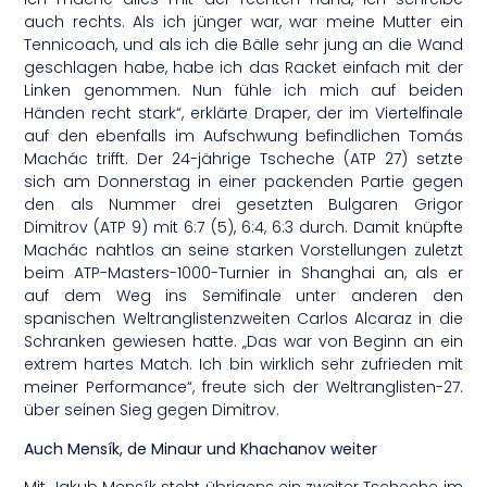
auch rechts. Als ich jünger war, war meine Mutter ein
Tennicoach, und als ich die Bälle sehr jung an die Wand
geschlagen habe, habe ich das Racket einfach mit der
Linken genommen. Nun fühle ich mich auf beiden
Händen recht stark“, erklärte Draper, der im Viertelfinale
auf den ebenfalls im Aufschwung befindlichen Tomás
Machác trifft. Der 24-jährige Tscheche (ATP 27) setzte
sich am Donnerstag in einer packenden Partie gegen
den als Nummer drei gesetzten Bulgaren Grigor
Dimitrov (ATP 9) mit 6:7 (5), 6:4, 6:3 durch. Damit knüpfte
Machác nahtlos an seine starken Vorstellungen zuletzt
beim ATP-Masters-1000-Turnier in Shanghai an, als er
auf dem Weg ins Semifinale unter anderen den
spanischen Weltranglistenzweiten Carlos Alcaraz in die
Schranken gewiesen hatte. „Das war von Beginn an ein
extrem hartes Match. Ich bin wirklich sehr zufrieden mit
meiner Performance“, freute sich der Weltranglisten-27.
über seinen Sieg gegen Dimitrov.
Auch Mensík, de Minaur und Khachanov weiter