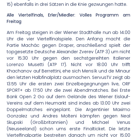
15) ebenfalls in drei Sätzen in die Knie gezwungen hatte.
Alle Viertelfinals, Erler/Miedler: Volles Programm am
Freitag
Am Freitag steigen in der Wiener Stadthalle nun ab 14:00
Uhr die vier Viertelfinalspiele. Den Anfang macht die
Partie Machác gegen Draper, anschließend spielt der
topgesetzte Deutsche Alexander Zverev (ATP 3) um nicht
vor 15:30 Uhr gegen den sechstgereihten Italiener
Lorenzo Musetti (ATP 17). Nicht vor 18:00 Uhr trifft
Khachanov auf Berrettini, ehe sich Mensík und de Minaur
den letzten Halbfinalplatz ausmachen. ServusTV zeigt ab
13:55 Uhr die ersten zwei Einzelbegegnungen live, ORF
SPORT+ ab 17:50 Uhr die zwei Abendmatches. Bei Erste
Bank Open 2 Go auf dem Gelände des Wiener Eislauf-
Vereins auf dem Heumarkt sind indes ab 13:00 Uhr zwei
Doppelmatches eingeplant. Die Argentinier Maximo
Gonzalez und Andres Molteni kämpfen gegen Neal
Skupski (Großbritannien) und Michael Venus
(Neuseeland) schon ums erste Finalticket. Die letzte
Viertelfinalpartie bestreiten danach um nicht vor 15:00