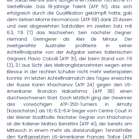
Mit Jakub Mensík steht übrigens ein zweiter Tscheche im
Viertelfinale. Das 19-jährige Talent (ATP 51), das sich
erfolgreich durch die Qualifikation gekämpft hatte, gab
dem Serben Miomir Kecmanovic (ATP 58) dank 23 Assen
und zwei abgewehrten Satzbällen im zweiten Satz mit
6:3, 7:6 (7) das Nachsehen. Sein nächster Gegner:
niemand Geringerer als Alex de Minaur. Der
zweitgereihte Australier profitierte in seiner
Achtelfinalpartie von der Aufgabe seines italienischen
Gegners Flavio Cobolli (ATP 31), der beim Stand von 7:6
(2), 3:1 aus Sicht des Weltranglistenzehnten wegen einer
Blessur in der rechten Schulter nicht mehr weiterspielen
konnte. Im letzten Achtelfinalmatch des Tages erwischte
der Russe Karen Khachanov (ATP 24) gegen den US-
Amerikaner Brandon Nakashima (ATP 38) einen
durchwachsenen Start. Doch letztlich ging der Gewinner
des vorwöchigen ATP-250-Turniers in Almaty
(Kasachstan) als 1:6,-6:3,-6:4-Sieger vom Centre Court in
der Wiener Stadthalle. Nächster Gegner von Khachanov
ist der Italiener Matteo Berrettini (ATP 41), der bereits am
Mittwoch in einem mehr als dreistündigen Tennisthriller
den fünftgesetzten US-Amerikaner Frances Tiafoe (ATP