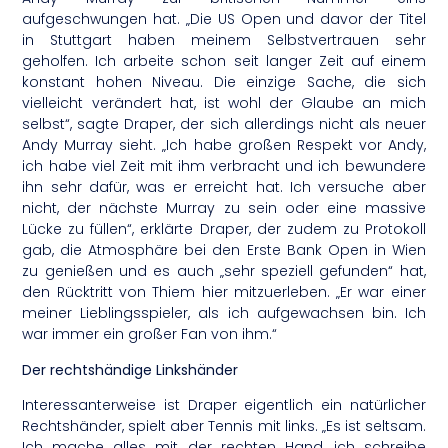
aufgeschwungen hat. „Die US Open und davor der Titel
in Stuttgart haben meinem Selbstvertrauen sehr
geholfen. Ich arbeite schon seit langer Zeit auf einem
konstant hohen Niveau. Die einzige Sache, die sich
vielleicht verändert hat, ist wohl der Glaube an mich
selbst“, sagte Draper, der sich allerdings nicht als neuer
Andy Murray sieht. „Ich habe großen Respekt vor Andy,
ich habe viel Zeit mit ihm verbracht und ich bewundere
ihn sehr dafür, was er erreicht hat. Ich versuche aber
nicht, der nächste Murray zu sein oder eine massive
Lücke zu füllen“, erklärte Draper, der zudem zu Protokoll
gab, die Atmosphäre bei den Erste Bank Open in Wien
zu genießen und es auch „sehr speziell gefunden“ hat,
den Rücktritt von Thiem hier mitzuerleben. „Er war einer
meiner Lieblingsspieler, als ich aufgewachsen bin. Ich
war immer ein großer Fan von ihm.“
Der rechtshändige Linkshänder
Interessanterweise ist Draper eigentlich ein natürlicher
Rechtshänder, spielt aber Tennis mit links. „Es ist seltsam.
Ich mache alles mit der rechten Hand, ich schreibe