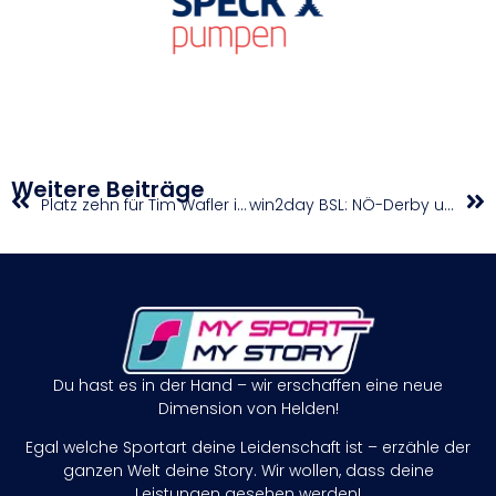
Weitere Beiträge
Platz zehn für Tim Wafler im Punkterennen der Bahn-WM in Kopenhagen
win2day BSL: NÖ-Derby um die Tabellenführung
Du hast es in der Hand – wir erschaffen eine neue
Dimension von Helden!
Egal welche Sportart deine Leidenschaft ist – erzähle der
ganzen Welt deine Story. Wir wollen, dass deine
Leistungen gesehen werden!