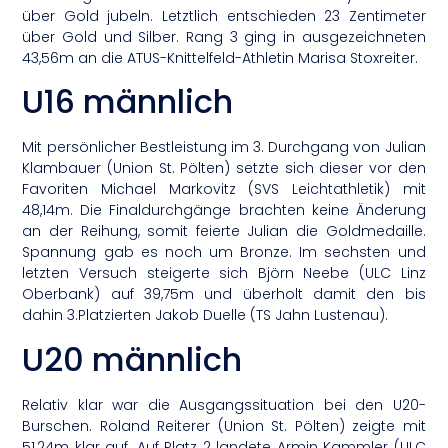
über Gold jubeln. Letztlich entschieden 23 Zentimeter
über Gold und Silber. Rang 3 ging in ausgezeichneten
43,56m an die ATUS-Knittelfeld-Athletin Marisa Stoxreiter.
U16 männlich
Mit persönlicher Bestleistung im 3. Durchgang von Julian
Klambauer (Union St. Pölten) setzte sich dieser vor den
Favoriten Michael Markovitz (SVS Leichtathletik) mit
48,14m. Die Finaldurchgänge brachten keine Änderung
an der Reihung, somit feierte Julian die Goldmedaille.
Spannung gab es noch um Bronze. Im sechsten und
letzten Versuch steigerte sich Björn Neebe (ULC Linz
Oberbank) auf 39,75m und überholt damit den bis
dahin 3.Platzierten Jakob Duelle (TS Jahn Lustenau).
U20 männlich
Relativ klar war die Ausgangssituation bei den U20-
Burschen. Roland Reiterer (Union St. Pölten) zeigte mit
51,24m klar auf. Auf Platz 2 landete Armin Kammler (ULC