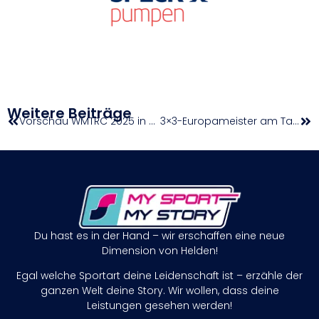
Weitere Beiträge
Vorschau WMTRC 2025 in Canfranc: 16 heimische Athletinnen und Athleten und vier WM-Tage
3×3-Europameister am Tag des Sports im Spotlight und in Antwerpen gefordert
Du hast es in der Hand – wir erschaffen eine neue
Dimension von Helden!
Egal welche Sportart deine Leidenschaft ist – erzähle der
ganzen Welt deine Story. Wir wollen, dass deine
Leistungen gesehen werden!