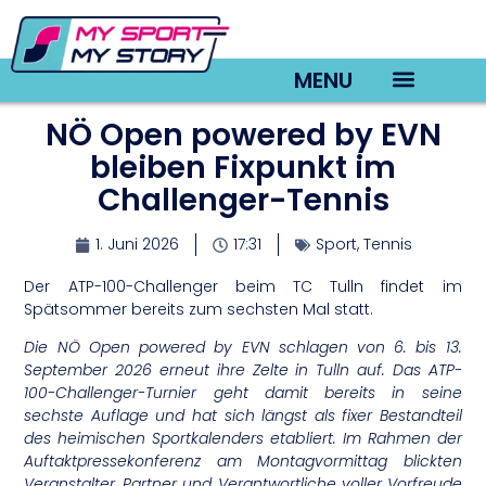
MENU
NÖ Open powered by EVN
TV22 Videos
bleiben Fixpunkt im
Challenger-Tennis
1. Juni 2026
17:31
Sport
,
Tennis
Der ATP-100-Challenger beim TC Tulln findet im
Spätsommer bereits zum sechsten Mal statt.
Die NÖ Open powered by EVN schlagen von 6. bis 13.
September 2026 erneut ihre Zelte in Tulln auf. Das ATP-
100-Challenger-Turnier geht damit bereits in seine
sechste Auflage und hat sich längst als fixer Bestandteil
des heimischen Sportkalenders etabliert. Im Rahmen der
Auftaktpressekonferenz am Montagvormittag blickten
Veranstalter, Partner und Verantwortliche voller Vorfreude