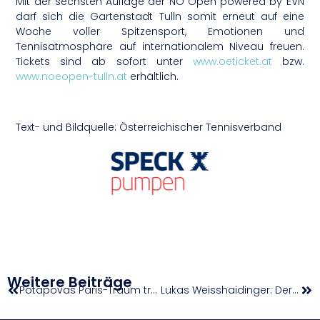
Mit der sechsten Auflage der NÖ Open powered by EVN
darf sich die Gartenstadt Tulln somit erneut auf eine
Woche voller Spitzensport, Emotionen und
Tennisatmosphäre auf internationalem Niveau freuen.
Tickets sind ab sofort unter
www.oeticket.at
bzw.
www.noeopen-tulln.at
erhältlich.
Text- und Bildquelle: Österreichischer Tennisverband
Weitere Beiträge
Potapovas Paris-Traum trotz großem Kampf zu Ende | French Open
Lukas Weisshaidinger: Der Gedanke an eine zweite Olympia-Medaille treibt mich an!