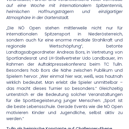
auf eine Woche mit internationalem Spitzentennis,
heimischen Hoffnungsträgern und einzigartiger
Atmosphäre in der Gartenstadt.
„Die NÖ Open stehen mittlerweile nicht nur für
internationalen Spitzensport in Niederösterreich,
sondern auch für eine enorme mediale Strahlkraft und
regionale Wertschöpfung“, betonte
Landtagsabgeordneter Andreas Bors, in Vertretung von
Sportlandesrat und LH-Stellvertreter Udo Landbauer, im
Rahmen der Auftaktpressekonferenz beim TC Tulln.
Besonders hob Bors die Nähe zwischen Publikum und
Spielern hervor: „Wer einmal hier war, weiß, was hautnah
wirklich bedeutet. Man erlebt die Spieler unmittelbar –
das macht dieses Turnier so besonders.“ Gleichzeitig
unterstrich er die Bedeutung solcher Veranstaltungen
für die Sportbegeisterung junger Menschen: „Sport ist
die beste Lebensschule. Gerade Events wie die NÖ Open
motivieren Kinder und Jugendliche, selbst aktiv zu
werden.“
Tulln als heimische Konstante auf Challenger-Ebene